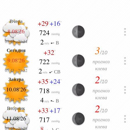
Вчера
+29
+16
°
°
8.08'26
724
mmHg
2
05:41
-
21:34
В
m/s
3
Сегодня
+32
/10
°
9.08'26
722
прогноз
mmHg
клева
2
05:43
-
21:32
СВ
m/s
2
Завтра
+35
+24
/10
°
°
10.08'26
718
прогноз
mmHg
клева
4
05:44
-
21:30
В
m/s
2
Вторник
+33
+17
/10
°
°
11.08'26
717
прогноз
mmHg
клева
8
05:46
-
21:28
С