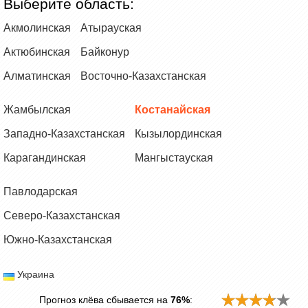
Выберите область:
Акмолинская
Атырауская
Актюбинская
Байконур
Алматинская
Восточно-Казахстанская
Жамбылская
Костанайская
Западно-Казахстанская
Кызылординская
Карагандинская
Мангыстауская
Павлодарская
Северо-Казахстанская
Южно-Казахстанская
Украина
Прогноз клёва сбывается на
76%
: