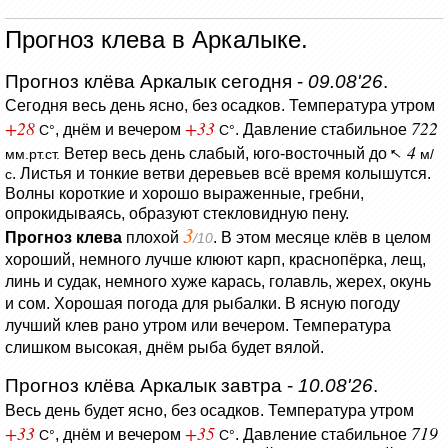
Прогноз клева в Аркалыке.
Прогноз клёва Аркалык сегодня -
09.08'26
.
Сегодня весь день ясно, без осадков.
Температура утром
+28
+33
722
, днём и вечером
.
Давление стабильное
C°
C°
4
Ветер весь день слабый, юго-восточный до
мм.рт.ст.
м/
.
Листья и тонкие ветви деревьев всё время колышутся.
с
Волны короткие и хорошо выраженные, гребни,
опрокидываясь, образуют стекловидную пену.
3
Прогноз клева
плохой
. В этом месяце клёв в целом
/10
хороший, немного лучше клюют карп, краснопёрка, лещ,
линь и судак, немного хуже карась, голавль, жерех, окунь
и сом. Хорошая погода для рыбалки. В ясную погоду
лучший клев рано утром или вечером. Температура
слишком высокая, днём рыба будет вялой.
Прогноз клёва Аркалык завтра -
10.08'26
.
Весь день будет ясно, без осадков.
Температура утром
+33
+35
719
, днём и вечером
.
Давление стабильное
C°
C°