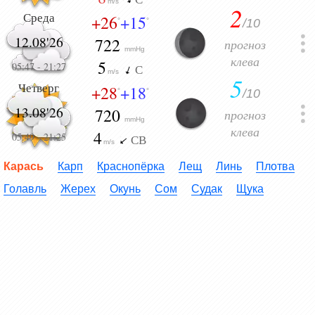
m/s
2
Среда
+26
+15
/10
°
°
12.08'26
722
прогноз
mmHg
клева
5
05:47
-
21:27
С
m/s
5
Четверг
+28
+18
/10
°
°
13.08'26
720
прогноз
mmHg
клева
4
05:49
-
21:25
СВ
m/s
Карась
Карп
Краснопёрка
Лещ
Линь
Плотва
Голавль
Жерех
Окунь
Сом
Судак
Щука