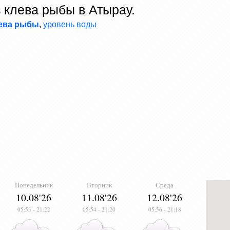
 клева рыбы в Атырау.
лева рыбы
,
уровень воды
Понедельник
Вторник
Среда
10.08'26
11.08'26
12.08'26
05:53
-
21:22
05:54
-
21:20
05:56
-
21:18