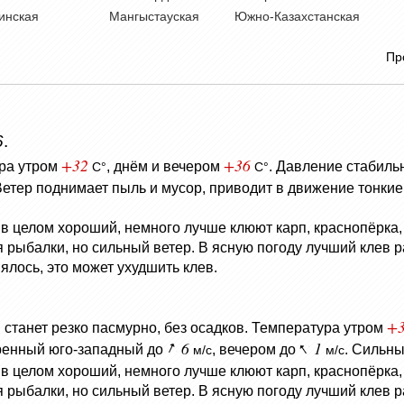
инская
Мангыстауская
Южно-Казахстанская
Пр
6
.
+32
+36
ра утром
, днём и вечером
.
Давление стабиль
C°
C°
Ветер поднимает пыль и мусор, приводит в движение тонкие
 в целом хороший, немного лучше клюют карп, краснопёрка, 
ля рыбалки, но сильный ветер. В ясную погоду лучший клев
ялось, это может ухудшить клев.
+
 станет резко пасмурно, без осадков.
Температура утром
6
1
ренный юго-западный до
, вечером до
. Сильны
м/с
м/с
 в целом хороший, немного лучше клюют карп, краснопёрка, 
ля рыбалки, но сильный ветер. В ясную погоду лучший клев