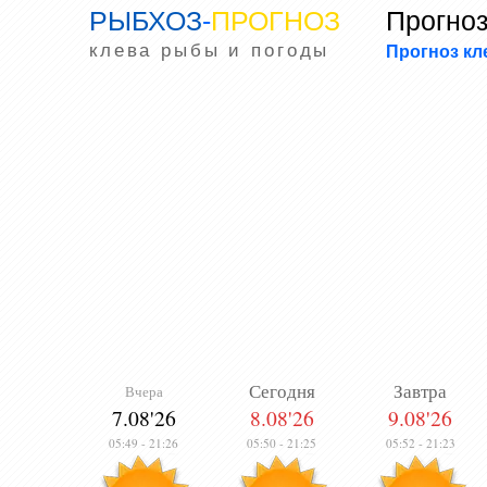
РЫБХОЗ
-
ПРОГНОЗ
Прогноз
клева рыбы и погоды
Прогноз к
Сегодня
Завтра
Вчера
7.08'26
8.08'26
9.08'26
05:49
-
21:26
05:50
-
21:25
05:52
-
21:23