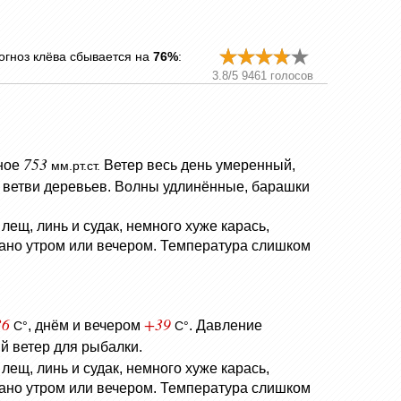
огноз клёва сбывается на
76%
:
3.8
/
5
9461
голосов
753
ное
Ветер весь день умеренный,
мм.рт.ст.
 ветви деревьев.
Волны удлинённые, барашки
лещ, линь и судак, немного хуже карась,
 рано утром или вечером. Температура слишком
36
+39
, днём и вечером
.
Давление
C°
C°
й ветер для рыбалки.
лещ, линь и судак, немного хуже карась,
 рано утром или вечером. Температура слишком