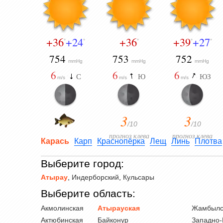
+36
+24
+36
+39
+27
°
°
°
°
°
754
753
752
mmHg
mmHg
mmHg
6
6
6
С
Ю
ЮЗ
m/s
m/s
m/s
3
3
/10
/10
прогноз клева
прогноз клева
Карась
Карп
Краснопёрка
Лещ
Линь
Плотва
Выберите город:
Атырау
,
Индерборский
,
Кульсары
Выберите область:
Акмолинская
Атырауская
Жамбылс
Актюбинская
Байконур
Западно-