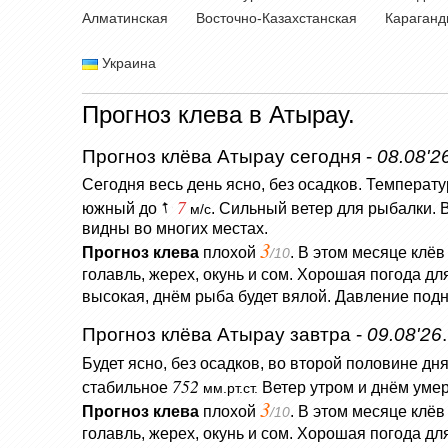
Алматинская
Восточно-Казахстанская
Караганд
Украина
Прогноз клева в Атырау.
Прогноз клёва Атырау сегодня -
08.08'2
Сегодня весь день ясно, без осадков.
Температу
7
южный до
. Сильный ветер для рыбалки.
м/с
видны во многих местах.
3
Прогноз клева
плохой
. В этом месяце клёв
/10
голавль, жерех, окунь и сом. Хорошая погода д
высокая, днём рыба будет вялой. Давление подн
Прогноз клёва Атырау завтра -
09.08'26
.
Будет ясно, без осадков, во второй половине дня
752
стабильное
Ветер утром и днём уме
мм.рт.ст.
3
Прогноз клева
плохой
. В этом месяце клёв
/10
голавль, жерех, окунь и сом. Хорошая погода д