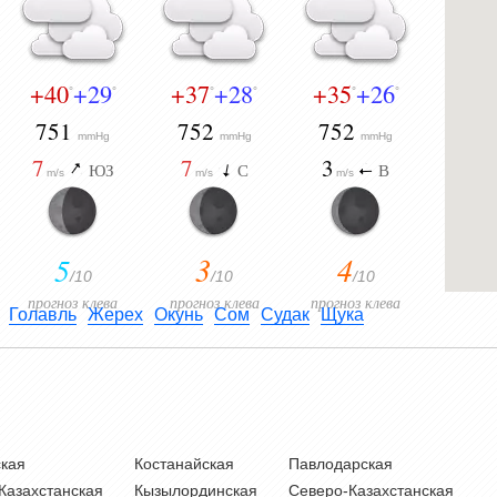
+40
+29
+37
+28
+35
+26
°
°
°
°
°
°
751
752
752
mmHg
mmHg
mmHg
7
7
3
ЮЗ
С
В
m/s
m/s
m/s
5
3
4
/10
/10
/10
прогноз клева
прогноз клева
прогноз клева
Голавль
Жерех
Окунь
Сом
Судак
Щука
кая
Костанайская
Павлодарская
Казахстанская
Кызылординская
Северо-Казахстанская