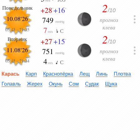
m/s
2
Понедельник
+28
+16
/10
°
°
10.08'26
749
прогноз
mmHg
клева
7
05:43
-
21:35
С
m/s
2
Вторник
+27
+15
/10
°
°
11.08'26
751
прогноз
mmHg
клева
4
05:45
-
21:34
С
m/s
Карась
Карп
Краснопёрка
Лещ
Линь
Плотва
Голавль
Жерех
Окунь
Сом
Судак
Щука