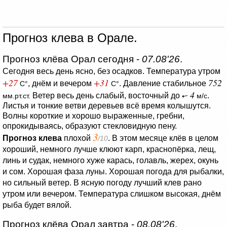
Прогноз клева в Орале.
Прогноз клёва Орал сегодня -
07.08'26
.
Сегодня весь день ясно, без осадков.
Температура утром
+27
+31
752
, днём и вечером
.
Давление стабильное
C°
C°
4
Ветер весь день слабый, восточный до
.
мм.рт.ст.
м/с
Листья и тонкие ветви деревьев всё время колышутся.
Волны короткие и хорошо выраженные, гребни,
опрокидываясь, образуют стекловидную пену.
3
Прогноз клева
плохой
. В этом месяце клёв в целом
/10
хороший, немного лучше клюют карп, краснопёрка, лещ,
линь и судак, немного хуже карась, голавль, жерех, окунь
и сом. Хорошая фаза луны. Хорошая погода для рыбалки,
но сильный ветер. В ясную погоду лучший клев рано
утром или вечером. Температура слишком высокая, днём
рыба будет вялой.
Прогноз клёва Орал завтра -
08.08'26
.