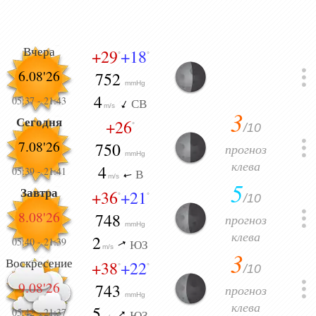
Вчера
+29
+18
°
°
6.08'26
752
mmHg
4
05:37
-
21:43
СВ
m/s
3
Сегодня
+26
/10
°
7.08'26
750
прогноз
mmHg
клева
4
05:39
-
21:41
В
m/s
5
Завтра
+36
+21
/10
°
°
8.08'26
748
прогноз
mmHg
клева
2
05:40
-
21:39
ЮЗ
m/s
3
Воскресение
+38
+22
/10
°
°
9.08'26
743
прогноз
mmHg
клева
5
05:42
-
21:37
ЮЗ