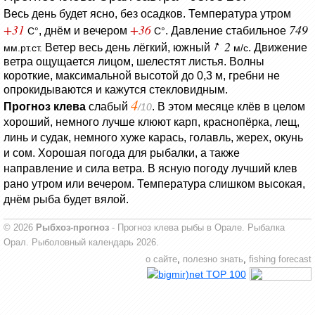
Весь день будет ясно, без осадков.
Температура утром
+31
+36
749
, днём и вечером
.
Давление стабильное
C°
C°
2
Ветер весь день лёгкий, южный
.
Движение
мм.рт.ст.
м/с
ветра ощущается лицом, шелестят листья.
Волны
короткие, максимальной высотой до 0,3 м, гребни не
опрокидываются и кажутся стекловидным.
4
Прогноз клева
слабый
. В этом месяце клёв в целом
/10
хороший, немного лучше клюют карп, краснопёрка, лещ,
линь и судак, немного хуже карась, голавль, жерех, окунь
и сом. Хорошая погода для рыбалки, а также
направление и сила ветра. В ясную погоду лучший клев
рано утром или вечером. Температура слишком высокая,
днём рыба будет вялой.
© 2026
Рыбхоз-прогноз
- Прогноз клева рыбы в Орале. Рыбалка
Орал. Рыболовный календарь 2026.
о сайте
,
полезно знать
,
fishing forecast