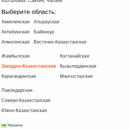
Казталовка
Сайхин
Чапаев
,
,
Выберите область:
Акмолинская
Атырауская
Актюбинская
Байконур
Алматинская
Восточно-Казахстанская
Жамбылская
Костанайская
Западно-Казахстанская
Кызылординская
Карагандинская
Мангыстауская
Павлодарская
Северо-Казахстанская
Южно-Казахстанская
Украина