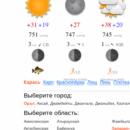
+31
+19
+27
+38
+20
°
°
°
°
°
751
747
745
mmHg
mmHg
mmHg
3
3
1
СВ
З
ЮВ
m/s
m/s
m/s
3
3
/10
/10
прогноз клева
прогноз клева
Карась
Карп
Краснопёрка
Лещ
Линь
Плотва
Выберите город:
Орал
,
Аксай
,
Джамбейты
,
Джангала
,
Джаныбек
,
Казтал
Выберите область:
Акмолинская
Атырауская
Жамбылс
Актюбинская
Байконур
Западно