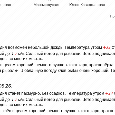
инская
Мангыстауская
Южно-Казахстанская
Пр
+32
е дня возможен небольшой дождь.
Температура утром
C
7
ный до
. Сильный ветер для рыбалки.
Ветер поднимает
м/с
дны во многих местах.
 в целом хороший, немного лучше клюют карп, краснопёрка, 
ля рыбалки. В облачную погоду клев рыбы очень хороший. 
08'26
.
+24
дня станет пасмурно, без осадков.
Температура утром
7
ный до
. Сильный ветер для рыбалки.
Ветер поднимает
м/с
дны во многих местах.
е клёв в целом хороший, немного лучше клюют карп, красноп