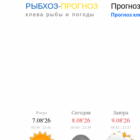
РЫБХОЗ
-
ПРОГНОЗ
Прогноз
клева рыбы и погоды
Прогноз к
Сегодня
Завтра
Вчера
7.08'26
8.08'26
9.08'26
05:39
-
21:41
05:40
-
21:39
05:42
-
21:37