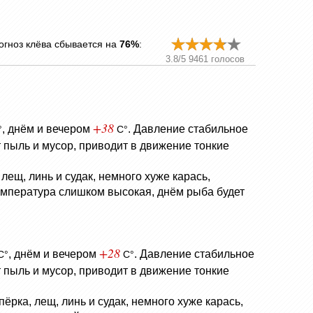
огноз клёва сбывается на
76%
:
3.8
/
5
9461
голосов
+38
, днём и вечером
.
Давление стабильное
°
C°
 пыль и мусор, приводит в движение тонкие
лещ, линь и судак, немного хуже карась,
Температура слишком высокая, днём рыба будет
+28
, днём и вечером
.
Давление стабильное
C°
C°
 пыль и мусор, приводит в движение тонкие
ёрка, лещ, линь и судак, немного хуже карась,