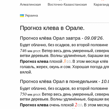
Алматинская
Восточно-Казахстанская
Караганд
Украина
Прогноз клева в Орале.
Прогноз клёва Орал завтра -
09.08'26
.
Будет облачно, без осадков, во второй половин
746
Ветер весь день умеренный, север
мм.рт.ст.
ветви деревьев.
Волны удлинённые, барашки ви
3
Прогноз клева
плохой
. В этом месяце клёв
/10
голавль, жерех, окунь и сом. Хорошая погода д
вялой.
Прогноз клёва Орал в понедельник -
10.
Будет облачно, без осадков, во второй половине 
750
Ветер весь день умеренный, север
мм.рт.ст.
ветви деревьев.
Волны удлинённые, барашки ви
2
Прогноз клева
очень плохой
. В этом месяц
/10