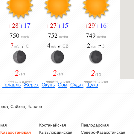
+28
+17
+27
+15
+29
+16
°
°
°
°
°
°
750
752
749
mmHg
mmHg
mmHg
7
4
2
С
СВ
З
m/s
m/s
m/s
2
2
2
/10
/10
/10
прогноз клева
прогноз клева
прогноз клева
Голавль
Жерех
Окунь
Сом
Судак
Щука
овка
,
Сайхин
,
Чапаев
кая
Костанайская
Павлодарская
-Казахстанская
Кызылординская
Северо-Казахстанская