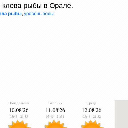
 клева рыбы в Орале.
лева рыбы
,
уровень воды
Понедельник
Вторник
Среда
10.08'26
11.08'26
12.08'26
05:43
-
21:35
05:45
-
21:34
05:46
-
21:32