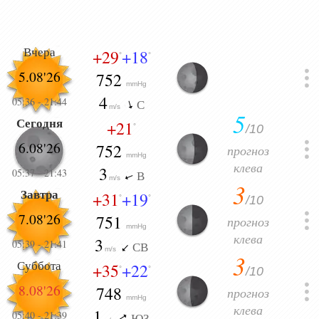
Вчера
+29
+18
°
°
5.08'26
752
mmHg
4
05:36
-
21:44
С
m/s
5
Сегодня
+21
/10
°
6.08'26
752
прогноз
mmHg
клева
3
05:37
-
21:43
В
m/s
3
Завтра
+31
+19
/10
°
°
7.08'26
751
прогноз
mmHg
клева
3
05:39
-
21:41
СВ
m/s
3
Суббота
+35
+22
/10
°
°
8.08'26
748
прогноз
mmHg
клева
1
05:40
-
21:39
ЮЗ