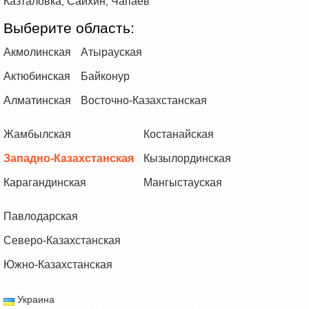
Казталовка
Сайхин
Чапаев
,
,
Выберите область:
Акмолинская
Атырауская
Актюбинская
Байконур
Алматинская
Восточно-Казахстанская
Жамбылская
Костанайская
Западно-Казахстанская
Кызылординская
Карагандинская
Мангыстауская
Павлодарская
Северо-Казахстанская
Южно-Казахстанская
Украина