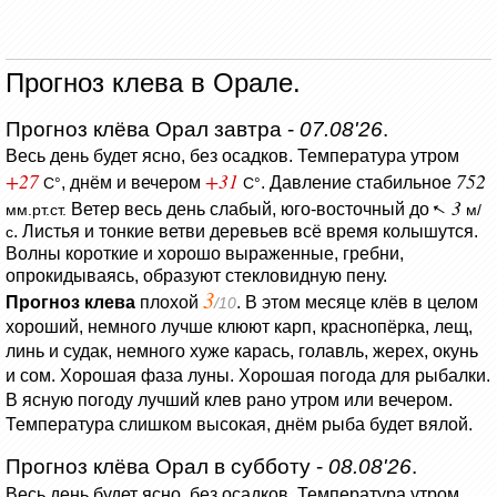
Прогноз клева в Орале.
Прогноз клёва Орал завтра -
07.08'26
.
Весь день будет ясно, без осадков.
Температура утром
+27
+31
752
, днём и вечером
.
Давление стабильное
C°
C°
3
Ветер весь день слабый, юго-восточный до
мм.рт.ст.
м/
.
Листья и тонкие ветви деревьев всё время колышутся.
с
Волны короткие и хорошо выраженные, гребни,
опрокидываясь, образуют стекловидную пену.
3
Прогноз клева
плохой
. В этом месяце клёв в целом
/10
хороший, немного лучше клюют карп, краснопёрка, лещ,
линь и судак, немного хуже карась, голавль, жерех, окунь
и сом. Хорошая фаза луны. Хорошая погода для рыбалки.
В ясную погоду лучший клев рано утром или вечером.
Температура слишком высокая, днём рыба будет вялой.
Прогноз клёва Орал в субботу -
08.08'26
.
Весь день будет ясно, без осадков.
Температура утром