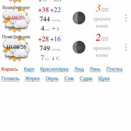
m/s
3
Воскресение
+38
+22
/10
°
°
9.08'26
744
прогноз
mmHg
клева
4
05:42
-
21:37
З
m/s
2
Понедельник
+28
+16
/10
°
°
10.08'26
749
прогноз
mmHg
клева
7
05:43
-
21:35
С
m/s
Карась
Карп
Краснопёрка
Лещ
Линь
Плотва
Голавль
Жерех
Окунь
Сом
Судак
Щука