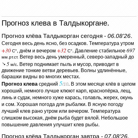
Прогноз клева в Талдыкоргане.
Прогноз клёва Талдыкорган сегодня -
06.08'26
.
Сегодня весь день ясно, без осадков.
Температура утром
+30
+32
697
, днём и вечером
.
Давление стабильное
C°
C°
Ветер весь день умеренный, северо-западный до
мм.рт.ст.
5
.
Ветер поднимает пыль и мусор, приводит в
м/с
движение тонкие ветви деревьев.
Волны удлинённые,
барашки видны во многих местах.
5
Прогноз клева
средний
. В этом месяце клёв в целом
/10
хороший, немного лучше клюют карп, краснопёрка, лещ,
линь и судак, немного хуже карась, голавль, жерех, окунь
и сом. Хорошая погода для рыбалки. В ясную погоду
лучший клев рано утром или вечером. Температура
слишком высокая, днём рыба будет вялой. Небольшое
повышение давления улучшит клев рыбы.
Прогноз клёва Талдыкорган завтра -
07.08'26
.