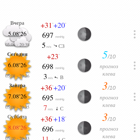
Вчера
+31
+20
°
°
5.08'26
697
mmHg
5
05:06
-
20:38
СЗ
m/s
5
Сегодня
+23
/10
°
6.08'26
698
прогноз
mmHg
клева
3
05:08
-
20:36
В
m/s
3
Завтра
+36
+20
/10
°
°
7.08'26
695
прогноз
mmHg
клева
7
05:09
-
20:35
С
m/s
3
Суббота
+36
+18
/10
°
°
8.08'26
696
прогноз
mmHg
клева
11
05:10
-
20:33
С