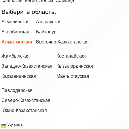
Капшагай
Кеген
Лепсы
Сарканд
,
,
,
Выберите область:
Акмолинская
Атырауская
Актюбинская
Байконур
Алматинская
Восточно-Казахстанская
Жамбылская
Костанайская
Западно-Казахстанская
Кызылординская
Карагандинская
Мангыстауская
Павлодарская
Северо-Казахстанская
Южно-Казахстанская
Украина