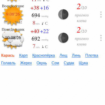
m/s
2
Воскресение
+38
+16
/10
°
°
9.08'26
694
прогноз
mmHg
клева
8
05:11
-
20:32
С
m/s
2
Понедельник
+40
+22
/10
°
°
10.08'26
692
прогноз
mmHg
клева
7
05:12
-
20:30
С
m/s
Карась
Карп
Краснопёрка
Лещ
Линь
Плотва
Голавль
Жерех
Окунь
Сом
Судак
Щука