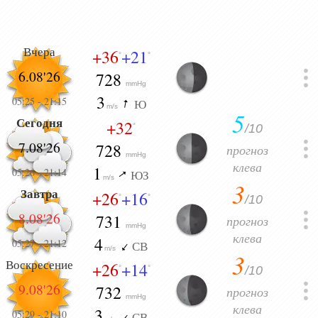
Вчера
+36
+21
°
°
6.08'26
728
mmHg
3
05:25
-
21:15
Ю
m/s
5
Сегодня
+32
/10
°
7.08'26
728
прогноз
mmHg
клева
1
05:26
-
21:14
ЮЗ
m/s
3
Завтра
+26
+16
/10
°
°
8.08'26
731
прогноз
mmHg
клева
4
05:27
-
21:12
СВ
m/s
3
Воскресение
+26
+14
/10
°
°
9.08'26
732
прогноз
mmHg
клева
3
05:29
-
21:10
СВ