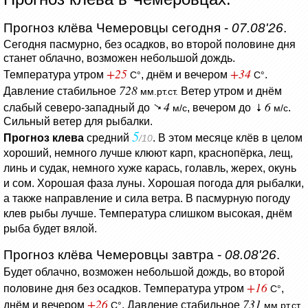
Прогноз клёва Чемеровцы сегодня -
07.08'26
.
Сегодня пасмурно, без осадков, во второй половине дня
станет облачно, возможен небольшой дождь.
+25
+34
Температура утром
, днём и вечером
.
C°
C°
728
Давление стабильное
Ветер утром и днём
мм.рт.ст.
4
6
слабый северо-западный до
, вечером до
.
м/с
м/с
Сильный ветер для рыбалки.
5
Прогноз клева
средний
. В этом месяце клёв в целом
/10
хороший, немного лучше клюют карп, краснопёрка, лещ,
линь и судак, немного хуже карась, голавль, жерех, окунь
и сом. Хорошая фаза луны. Хорошая погода для рыбалки,
а также направление и сила ветра. В пасмурную погоду
клев рыбы лучше. Температура слишком высокая, днём
рыба будет вялой.
Прогноз клёва Чемеровцы завтра -
08.08'26
.
Будет облачно, возможен небольшой дождь, во второй
+16
половине дня без осадков.
Температура утром
,
C°
+26
731
днём и вечером
.
Давление стабильное
C°
мм.рт.ст.