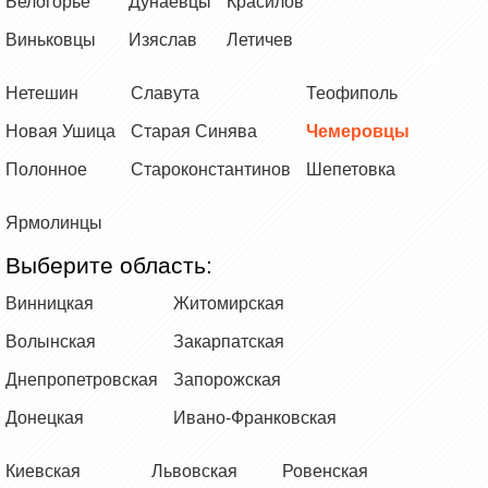
Белогорье
Дунаевцы
Красилов
Виньковцы
Изяслав
Летичев
Нетешин
Славута
Теофиполь
Новая Ушица
Старая Синява
Чемеровцы
Полонное
Староконстантинов
Шепетовка
Ярмолинцы
Выберите область:
Винницкая
Житомирская
Волынская
Закарпатская
Днепропетровская
Запорожская
Донецкая
Ивано-Франковская
Киевская
Львовская
Ровенская