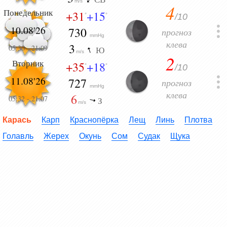
m/s
4
Понедельник
+31
+15
/10
°
°
10.08'26
730
прогноз
mmHg
клева
3
05:30
-
21:09
Ю
m/s
2
Вторник
+35
+18
/10
°
°
11.08'26
727
прогноз
mmHg
клева
6
05:32
-
21:07
З
m/s
Карась
Карп
Краснопёрка
Лещ
Линь
Плотва
Голавль
Жерех
Окунь
Сом
Судак
Щука