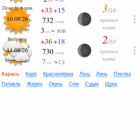
m/s
3
Понедельник
+33
+15
/10
°
°
10.08'26
732
прогноз
mmHg
клева
3
05:34
-
21:08
ЮВ
m/s
2
Вторник
+36
+18
/10
°
°
11.08'26
730
прогноз
mmHg
клева
7
05:35
-
21:07
СЗ
m/s
Карась
Карп
Краснопёрка
Лещ
Линь
Плотва
Голавль
Жерех
Окунь
Сом
Судак
Щука