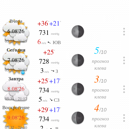
Вчера
+36
+21
°
°
6.08'26
731
mmHg
6
05:28
-
21:15
ЮВ
m/s
5
Сегодня
+25
/10
°
7.08'26
728
прогноз
mmHg
клева
3
05:30
-
21:13
З
m/s
3
Завтра
+25
+17
/10
°
°
8.08'26
734
прогноз
mmHg
клева
5
05:31
-
21:12
СЗ
m/s
4
Воскресение
+29
+17
/10
°
°
9.08'26
734
прогноз
mmHg
клева
2
05:32
-
21:10
В