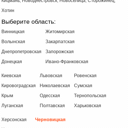
Кицмань
Новоднестровск
Новоселица
Сторожинец
,
,
,
,
Хотин
Выберите область:
Винницкая
Житомирская
Волынская
Закарпатская
Днепропетровская
Запорожская
Донецкая
Ивано-Франковская
Киевская
Львовская
Ровенская
Кировоградская
Николаевская
Сумская
Крым
Одесская
Тернопольская
Луганская
Полтавская
Харьковская
Херсонская
Черновицкая