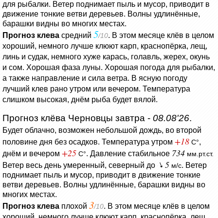
для рыбалки.
Ветер поднимает пыль и мусор, приводит в
движение тонкие ветви деревьев.
Волны удлинённые,
барашки видны во многих местах.
5
Прогноз клева
средний
. В этом месяце клёв в целом
/10
хороший, немного лучше клюют карп, краснопёрка, лещ,
линь и судак, немного хуже карась, голавль, жерех, окунь
и сом. Хорошая фаза луны. Хорошая погода для рыбалки,
а также направление и сила ветра. В ясную погоду
лучший клев рано утром или вечером. Температура
слишком высокая, днём рыба будет вялой.
Прогноз клёва Черновцы завтра -
08.08'26
.
Будет облачно, возможен небольшой дождь, во второй
+18
половине дня без осадков.
Температура утром
,
C°
+25
734
днём и вечером
.
Давление стабильное
C°
мм.рт.ст.
5
Ветер весь день умеренный, северный до
.
Ветер
м/с
поднимает пыль и мусор, приводит в движение тонкие
ветви деревьев.
Волны удлинённые, барашки видны во
многих местах.
3
Прогноз клева
плохой
. В этом месяце клёв в целом
/10
хороший, немного лучше клюют карп, краснопёрка, лещ,