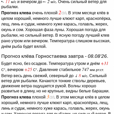
11
2
и вечером до
. Очень сильный ветер для
м/с
м/с
рыбалки.
2
Прогноз клева
очень плохой
. В этом месяце клёв в
/10
целом хороший, немного лучше клюют карп, краснопёрка,
лещ, линь и судак, немного хуже карась, голавль, жерех,
окунь и сом. Хорошая фаза луны. Хорошая погода для
рыбалки, но сильный ветер. В ясную погоду лучший клев
рано утром или вечером. Температура слишком высокая,
днём рыба будет вялой.
Прогноз клёва Горностаевка завтра -
08.08'26
.
+31
Будет ясно, без осадков.
Температура утром и днём
+25
747
, вечером
.
Давление стабильное
C°
C°
мм.рт.ст.
8
Ветер весь день свежий, северный до
. Сильный
м/с
ветер для рыбалки.
Качаются тонкие стволы деревьев,
движение ветра ощущается рукой.
Волны хорошо
развитые в длину, но не крупные, видны белые барашки.
3
Прогноз клева
плохой
. В этом месяце клёв в целом
/10
хороший, немного лучше клюют карп, краснопёрка, лещ,
линь и судак, немного хуже карась, голавль, жерех, окунь
и сом. Хорошая погода для рыбалки, но сильный ветер. В