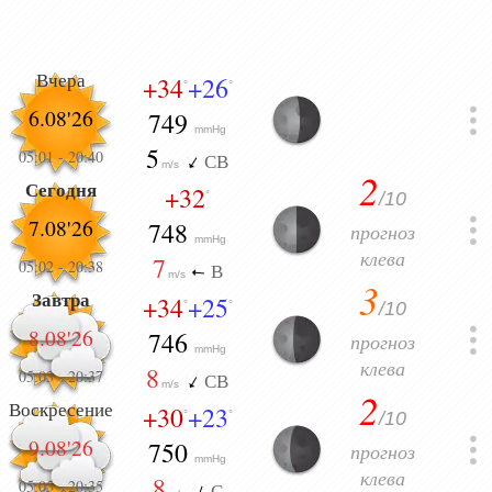
Вчера
+34
+26
°
°
6.08'26
749
mmHg
5
05:01
-
20:40
СВ
m/s
2
Сегодня
+32
/10
°
7.08'26
748
прогноз
mmHg
клева
7
05:02
-
20:38
В
m/s
3
Завтра
+34
+25
/10
°
°
8.08'26
746
прогноз
mmHg
клева
8
05:03
-
20:37
СВ
m/s
2
Воскресение
+30
+23
/10
°
°
9.08'26
750
прогноз
mmHg
клева
8
05:05
-
20:35
С