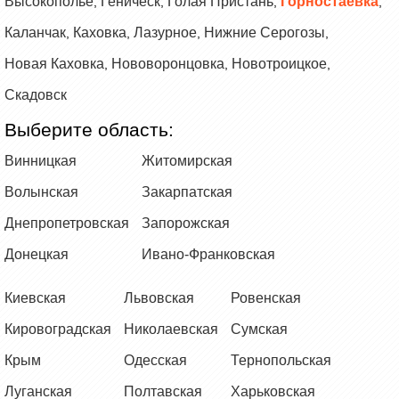
Высокополье
Геническ
Голая Пристань
Горностаевка
,
,
,
,
Каланчак
Каховка
Лазурное
Нижние Серогозы
,
,
,
,
Новая Каховка
Нововоронцовка
Новотроицкое
,
,
,
Скадовск
Выберите область:
Винницкая
Житомирская
Волынская
Закарпатская
Днепропетровская
Запорожская
Донецкая
Ивано-Франковская
Киевская
Львовская
Ровенская
Кировоградская
Николаевская
Сумская
Крым
Одесская
Тернопольская
Луганская
Полтавская
Харьковская