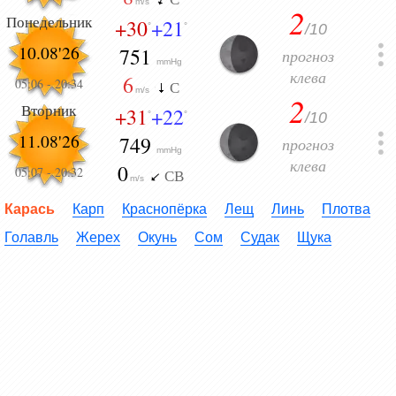
m/s
2
Понедельник
+30
+21
/10
°
°
10.08'26
751
прогноз
mmHg
клева
6
05:06
-
20:34
С
m/s
2
Вторник
+31
+22
/10
°
°
11.08'26
749
прогноз
mmHg
клева
0
05:07
-
20:32
СВ
m/s
Карась
Карп
Краснопёрка
Лещ
Линь
Плотва
Голавль
Жерех
Окунь
Сом
Судак
Щука