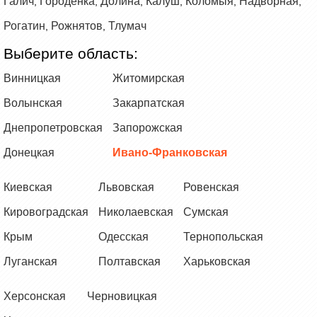
Галич
Городенка
Долина
Калуш
Коломыя
Надворная
,
,
,
,
,
,
Рогатин
Рожнятов
Тлумач
,
,
Выберите область:
Винницкая
Житомирская
Волынская
Закарпатская
Днепропетровская
Запорожская
Донецкая
Ивано-Франковская
Киевская
Львовская
Ровенская
Кировоградская
Николаевская
Сумская
Крым
Одесская
Тернопольская
Луганская
Полтавская
Харьковская
Херсонская
Черновицкая