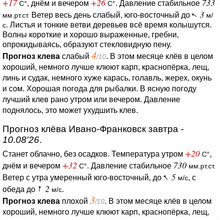
+17
+26
733
, днём и вечером
.
Давление стабильное
C°
C°
3
Ветер весь день слабый, юго-восточный до
мм.рт.ст.
м/
.
Листья и тонкие ветви деревьев всё время колышутся.
с
Волны короткие и хорошо выраженные, гребни,
опрокидываясь, образуют стекловидную пену.
4
Прогноз клева
слабый
. В этом месяце клёв в целом
/10
хороший, немного лучше клюют карп, краснопёрка, лещ,
линь и судак, немного хуже карась, голавль, жерех, окунь
и сом. Хорошая погода для рыбалки. В ясную погоду
лучший клев рано утром или вечером. Давление
поднялось, это может ухудшить клев.
Прогноз клёва Ивано-Франковск завтра -
10.08'26
.
+20
Станет облачно, без осадков.
Температура утром
,
C°
+32
730
днём и вечером
.
Давление стабильное
C°
мм.рт.ст.
5
Ветер c утра умеренный юго-восточный, до
, с
м/с
2
обеда до
.
м/с
3
Прогноз клева
плохой
. В этом месяце клёв в целом
/10
хороший, немного лучше клюют карп, краснопёрка, лещ,