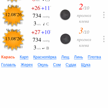
m/s
2
Среда
+26
+11
/10
°
°
12.08'26
734
прогноз
mmHg
клева
3
05:40
-
21:11
С
m/s
3
Четверг
+27
+10
/10
°
°
13.08'26
734
прогноз
mmHg
клева
3
05:41
-
21:10
В
m/s
Карась
Карп
Краснопёрка
Лещ
Линь
Плотва
Голавль
Жерех
Окунь
Сом
Судак
Щука