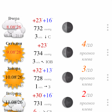
Вчера
+23
+16
°
°
8.08'26
732
mmHg
3
05:34
-
21:18
С
m/s
4
Сегодня
+23
/10
°
9.08'26
734
прогноз
mmHg
клева
3
05:36
-
21:17
ЮВ
m/s
3
Завтра
+32
+13
/10
°
°
10.08'26
728
прогноз
mmHg
клева
1
05:37
-
21:15
З
m/s
2
Вторник
+30
+16
/10
°
°
11.08'26
731
прогноз
mmHg
клева
6
05:38
-
21:13
СЗ