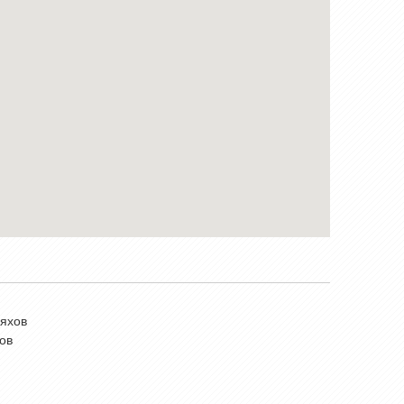
яхов
ов