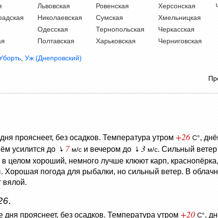
я
Львовская
Ровенская
Херсонская
радская
Николаевская
Сумская
Хмельницкая
Одесская
Тернопольская
Черкасская
ая
Полтавская
Харьковская
Черниговская
Уборть
,
Уж (Днепровский)
Пр
+26
дня прояснеет, без осадков.
Температура утром
, дн
C°
7
3
нём усилится до
и вечером до
. Сильный ветер
м/с
м/с
в в целом хороший, немного лучше клюют карп, краснопёрка, 
ы. Хорошая погода для рыбалки, но сильный ветер. В облач
 вялой.
26
.
+20
 дня прояснеет, без осадков.
Температура утром
, д
C°