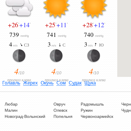
+26
+14
+25
+11
+28
+12
°
°
°
°
°
°
739
741
740
mmHg
mmHg
mmHg
4
3
3
СЗ
С
Ю
m/s
m/s
m/s
4
4
4
/10
/10
/10
прогноз клева
прогноз клева
прогноз клева
Голавль
Жерех
Окунь
Сом
Судак
Щука
Любар
Овруч
Радомышль
Черн
Малин
Олевск
Ружин
Чудн
Новоград-Волынский
Попельня
Червоноармейск