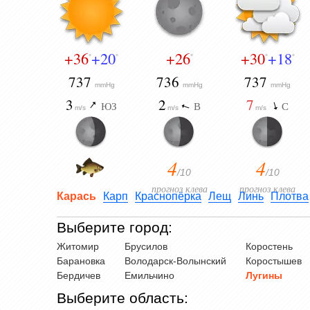
+36
+20
+26
+30
+18
°
°
°
°
°
737
736
737
mmHg
mmHg
mmHg
3
2
7
ЮЗ
В
С
m/s
m/s
m/s
4
4
/10
/10
прогноз клева
прогноз клева
Карась
Карп
Краснопёрка
Лещ
Линь
Плотва
Выберите город:
Житомир
Брусилов
Коростень
Барановка
Володарск-Волынский
Коростышев
Бердичев
Емильчино
Лугины
Выберите область: