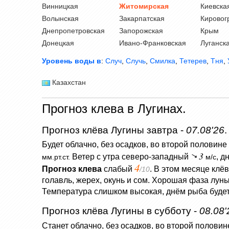
Винницкая
Житомирская
Киевска
Волынская
Закарпатская
Кировог
Днепропетровская
Запорожская
Крым
Донецкая
Ивано-Франковская
Луганск
Уровень воды в
:
Случ
,
Случь
,
Смилка
,
Тетерев
,
Тня
,
Казахстан
Прогноз клева в Лугинах.
Прогноз клёва Лугины завтра -
07.08'26
.
Будет облачно, без осадков, во второй половине 
3
Ветер с утра северо-западный
, д
мм.рт.ст.
м/с
4
Прогноз клева
слабый
. В этом месяце клё
/10
голавль, жерех, окунь и сом. Хорошая фаза лун
Температура слишком высокая, днём рыба будет
Прогноз клёва Лугины в субботу -
08.08'
Станет облачно, без осадков, во второй половине