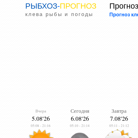
РЫБХОЗ
-
ПРОГНОЗ
Прогноз
клева рыбы и погоды
Прогноз к
Сегодня
Завтра
Вчера
5.08'26
6.08'26
7.08'26
05:08
-
21:16
05:10
-
21:14
05:11
-
21:12