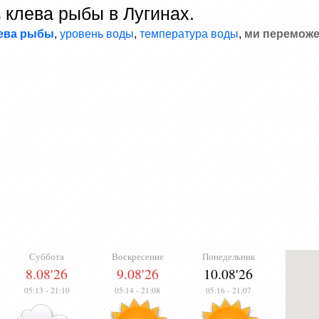
 клева рыбы в Лугинах.
лева рыбы
,
уровень воды
,
температура воды
,
ми переможе
Суббота
Воскресение
Понедельник
8.08'26
9.08'26
10.08'26
05:13
-
21:10
05:14
-
21:08
05:16
-
21:07