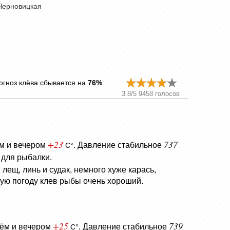
Черновицкая
огноз клёва сбывается на
76%
:
3.8
/
5
9458
голосов
+23
737
ём и вечером
.
Давление стабильное
C°
 для рыбалки.
лещ, линь и судак, немного хуже карась,
ную погоду клев рыбы очень хороший.
+25
739
нём и вечером
.
Давление стабильное
C°