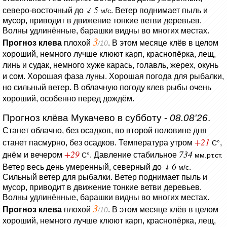
5
северо-восточный до
.
Ветер поднимает пыль и
м/с
мусор, приводит в движение тонкие ветви деревьев.
Волны удлинённые, барашки видны во многих местах.
3
Прогноз клева
плохой
. В этом месяце клёв в целом
/10
хороший, немного лучше клюют карп, краснопёрка, лещ,
линь и судак, немного хуже карась, голавль, жерех, окунь
и сом. Хорошая фаза луны. Хорошая погода для рыбалки,
но сильный ветер. В облачную погоду клев рыбы очень
хороший, особенно перед дождём.
Прогноз клёва Мукачево в субботу -
08.08'26
.
Станет облачно, без осадков, во второй половине дня
+21
станет пасмурно, без осадков.
Температура утром
,
C°
+29
734
днём и вечером
.
Давление стабильное
C°
мм.рт.ст.
6
Ветер весь день умеренный, северный до
.
м/с
Сильный ветер для рыбалки.
Ветер поднимает пыль и
мусор, приводит в движение тонкие ветви деревьев.
Волны удлинённые, барашки видны во многих местах.
3
Прогноз клева
плохой
. В этом месяце клёв в целом
/10
хороший, немного лучше клюют карп, краснопёрка, лещ,