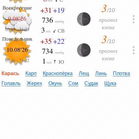
m/s
3
Воскресение
+31
+19
/10
°
°
9.08'26
736
прогноз
mmHg
клева
3
05:45
-
21:23
СВ
m/s
3
Понедельник
+35
+22
/10
°
°
10.08'26
734
прогноз
mmHg
клева
1
05:46
-
21:22
Ю
m/s
Карась
Карп
Краснопёрка
Лещ
Линь
Плотва
Голавль
Жерех
Окунь
Сом
Судак
Щука