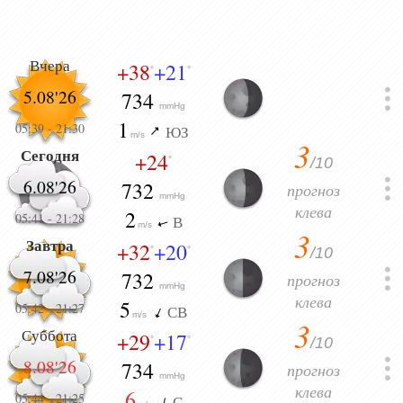
Вчера
+38
+21
°
°
5.08'26
734
mmHg
1
05:39
-
21:30
ЮЗ
m/s
3
Сегодня
+24
/10
°
6.08'26
732
прогноз
mmHg
клева
2
05:41
-
21:28
В
m/s
3
Завтра
+32
+20
/10
°
°
7.08'26
732
прогноз
mmHg
клева
5
05:42
-
21:27
СВ
m/s
3
Суббота
+29
+17
/10
°
°
8.08'26
734
прогноз
mmHg
клева
6
05:44
-
21:25
С