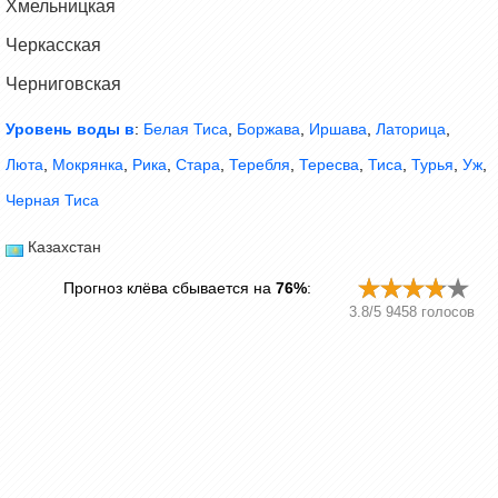
Хмельницкая
Черкасская
Черниговская
Уровень воды в
:
Белая Тиса
,
Боржава
,
Иршава
,
Латорица
,
Люта
,
Мокрянка
,
Рика
,
Стара
,
Теребля
,
Тересва
,
Тиса
,
Турья
,
Уж
,
Черная Тиса
Казахстан
Прогноз клёва сбывается на
76%
:
3.8
/
5
9458
голосов