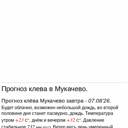
Прогноз клева в Мукачево.
Прогноз клёва Мукачево завтра -
07.08'26
.
Будет облачно, возможен небольшой дождь, во второй
половине дня станет пасмурно, дождь.
Температура
+23
+32
утром
, днём и вечером
.
Давление
C°
C°
732
стабильное
Ветер весь день умеренный,
мм.рт.ст.