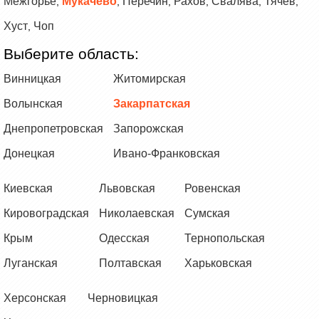
Межгорье
Мукачево
Перечин
Рахов
Свалява
Тячев
,
,
,
,
,
,
Хуст
Чоп
,
Выберите область:
Винницкая
Житомирская
Волынская
Закарпатская
Днепропетровская
Запорожская
Донецкая
Ивано-Франковская
Киевская
Львовская
Ровенская
Кировоградская
Николаевская
Сумская
Крым
Одесская
Тернопольская
Луганская
Полтавская
Харьковская
Херсонская
Черновицкая