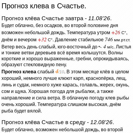
Прогноз клева в Счастье.
Прогноз клёва Счастье завтра -
11.08'26
.
Будет облачно, без осадков, во второй половине дня
+26
возможен небольшой дождь.
Температура утром
,
C°
+32
746
днём и вечером
.
Давление стабильное
C°
мм.рт.ст.
4
Ветер весь день слабый, юго-восточный до
.
Листья
м/с
и тонкие ветви деревьев всё время колышутся.
Волны
короткие и хорошо выраженные, гребни, опрокидываясь,
образуют стекловидную пену.
4
Прогноз клева
слабый
. В этом месяце клёв в целом
/10
хороший, немного лучше клюют карп, краснопёрка, лещ,
линь и судак, немного хуже карась, голавль, жерех, окунь,
сом и щука. Хорошая погода для рыбалки, а также
направление и сила ветра. В облачную погоду клев рыбы
очень хороший. Температура слишком высокая, днём
рыба будет вялой.
Прогноз клёва Счастье в среду -
12.08'26
.
Будет облачно, возможен небольшой дождь, во второй