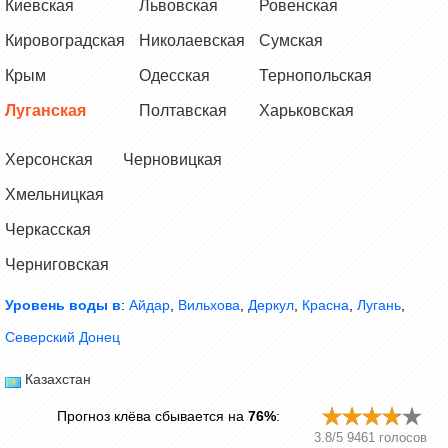
Киевская
Львовская
Ровенская
Кировоградская
Николаевская
Сумская
Крым
Одесская
Тернопольская
Луганская
Полтавская
Харьковская
Херсонская
Черновицкая
Хмельницкая
Черкасская
Черниговская
Уровень воды в
:
Айдар
,
Вильхова
,
Деркул
,
Красна
,
Лугань
,
Северский Донец
Казахстан
Прогноз клёва сбывается на
76%
:
3.8
/
5
9461
голосов