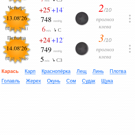
m/s
2
Четверг
+25
+14
/10
°
°
13.08'26
748
прогноз
mmHg
клева
6
04:44
-
20:11
С
m/s
3
Пятница
+24
+12
/10
°
°
14.08'26
749
прогноз
mmHg
клева
5
04:45
-
20:09
СЗ
m/s
Карась
Карп
Краснопёрка
Лещ
Линь
Плотва
Голавль
Жерех
Окунь
Сом
Судак
Щука