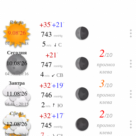
Вчера
+35
+21
°
°
9.08'26
743
mmHg
5
04:38
-
20:18
С
m/s
2
Сегодня
+21
/10
°
10.08'26
747
прогноз
mmHg
клева
4
04:39
-
20:16
СВ
m/s
3
Завтра
+32
+19
/10
°
°
11.08'26
746
прогноз
mmHg
клева
2
04:41
-
20:15
Ю
m/s
2
Среда
+32
+17
/10
°
°
12.08'26
745
прогноз
mmHg
клева
7
04:42
-
20:13
СЗ