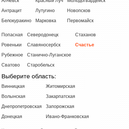
Алчевск
Красный Луч
Молодогвардейск
Антрацит
Лутугино
Новопсков
Белокуракино
Марковка
Первомайск
Попасная
Северодонецк
Стаханов
Ровеньки
Славяносербск
Счастье
Рубежное
Станично-Луганское
Сватово
Старобельск
Выберите область:
Винницкая
Житомирская
Волынская
Закарпатская
Днепропетровская
Запорожская
Донецкая
Ивано-Франковская