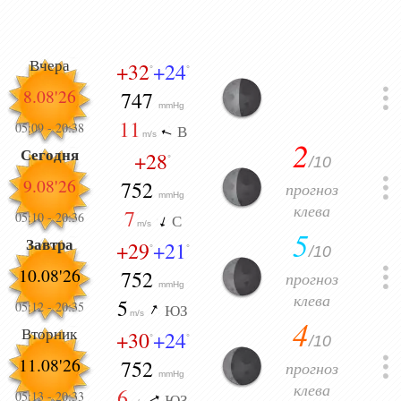
Вчера
+32
+24
°
°
8.08'26
747
mmHg
11
05:09
-
20:38
В
m/s
2
Сегодня
+28
/10
°
9.08'26
752
прогноз
mmHg
клева
7
05:10
-
20:36
С
m/s
5
Завтра
+29
+21
/10
°
°
10.08'26
752
прогноз
mmHg
клева
5
05:12
-
20:35
ЮЗ
m/s
4
Вторник
+30
+24
/10
°
°
11.08'26
752
прогноз
mmHg
клева
6
05:13
-
20:33
ЮЗ