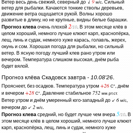
9
Ветер весь день свежий, северный до
. Сильный
м/с
ветер для рыбалки.
Качаются тонкие стволы деревьев,
движение ветра ощущается рукой.
Волны хорошо
развитые в длину, но не крупные, видны белые барашки.
2
Прогноз клева
очень плохой
. В этом месяце клёв в
/10
целом хороший, немного лучше клюют карп, краснопёрка,
лещ, линь и судак, немного хуже карась, голавль, жерех,
окунь и сом. Хорошая погода для рыбалки, но сильный
ветер. В ясную погоду лучший клев рано утром или
вечером. Температура слишком высокая, днём рыба
будет вялой.
Прогноз клёва Скадовск завтра -
10.08'26
.
+26
Прояснеет, без осадков.
Температура утром
, днём
C°
+28
752
и вечером
.
Давление стабильное
C°
мм.рт.ст.
6
Ветер утром и днём умеренный юго-западный до
,
м/с
2
вечером до
.
м/с
5
Прогноз клева
средний, но будет лучше чем вчера
. В
/10
этом месяце клёв в целом хороший, немного лучше клюют
карп, краснопёрка, лещ, линь и судак, немного хуже