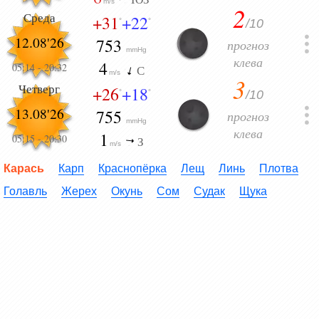
m/s
2
Среда
+31
+22
/10
°
°
12.08'26
753
прогноз
mmHg
клева
4
05:14
-
20:32
С
m/s
3
Четверг
+26
+18
/10
°
°
13.08'26
755
прогноз
mmHg
клева
1
05:15
-
20:30
З
m/s
Карась
Карп
Краснопёрка
Лещ
Линь
Плотва
Голавль
Жерех
Окунь
Сом
Судак
Щука