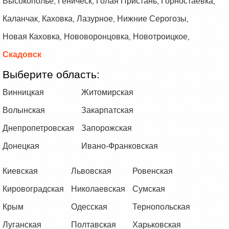
Высокополье
Геническ
Голая Пристань
Горностаевка
,
,
,
,
Каланчак
Каховка
Лазурное
Нижние Серогозы
,
,
,
,
Новая Каховка
Нововоронцовка
Новотроицкое
,
,
,
Скадовск
Выберите область:
Винницкая
Житомирская
Волынская
Закарпатская
Днепропетровская
Запорожская
Донецкая
Ивано-Франковская
Киевская
Львовская
Ровенская
Кировоградская
Николаевская
Сумская
Крым
Одесская
Тернопольская
Луганская
Полтавская
Харьковская