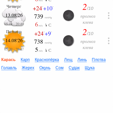
m/s
2
Четверг
+24
+10
/10
°
°
13.08'26
739
прогноз
mmHg
клева
6
05:19
-
20:49
С
m/s
2
Пятница
+24
+9
/10
°
°
14.08'26
738
прогноз
mmHg
клева
5
05:20
-
20:47
С
m/s
Карась
Карп
Краснопёрка
Лещ
Линь
Плотва
Голавль
Жерех
Окунь
Сом
Судак
Щука