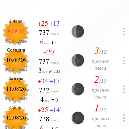
Вчера
+25
+13
°
°
9.08'26
737
mmHg
6
05:13
-
20:56
С
m/s
3
Сегодня
+20
/10
°
10.08'26
737
прогноз
mmHg
клева
3
05:14
-
20:54
СВ
m/s
2
Завтра
+34
+17
/10
°
°
11.08'26
732
прогноз
mmHg
клева
4
05:16
-
20:53
З
m/s
1
Среда
+25
+14
/10
°
°
12.08'26
738
прогноз
mmHg
клева
6
05:17
-
20:51
С