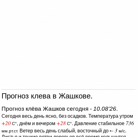
Прогноз клева в Жашкове.
Прогноз клёва Жашков сегодня -
10.08'26
.
Сегодня весь день ясно, без осадков.
Температура утром
+20
+28
736
, днём и вечером
.
Давление стабильное
C°
C°
3
Ветер весь день слабый, восточный до
.
мм.рт.ст.
м/с
Листья и тонкие ветви деревьев всё время колышутся.