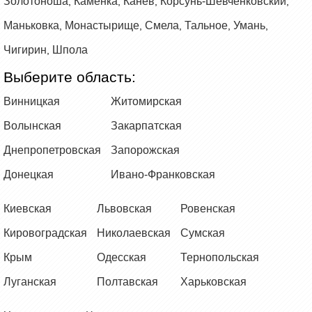
Золотоноша
Каменка
Канев
Корсунь-Шевченковский
,
,
,
,
Маньковка
Монастырище
Смела
Тальное
Умань
,
,
,
,
,
Чигирин
Шпола
,
Выберите область:
Винницкая
Житомирская
Волынская
Закарпатская
Днепропетровская
Запорожская
Донецкая
Ивано-Франковская
Киевская
Львовская
Ровенская
Кировоградская
Николаевская
Сумская
Крым
Одесская
Тернопольская
Луганская
Полтавская
Харьковская