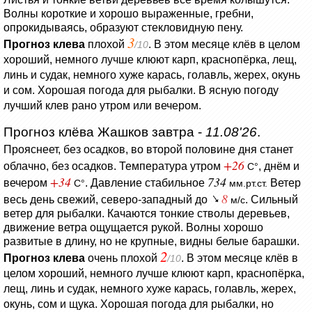
Волны короткие и хорошо выраженные, гребни,
опрокидываясь, образуют стекловидную пену.
3
Прогноз клева
плохой
. В этом месяце клёв в целом
/10
хороший, немного лучше клюют карп, краснопёрка, лещ,
линь и судак, немного хуже карась, голавль, жерех, окунь
и сом. Хорошая погода для рыбалки. В ясную погоду
лучший клев рано утром или вечером.
Прогноз клёва Жашков завтра -
11.08'26
.
Прояснеет, без осадков, во второй половине дня станет
+26
облачно, без осадков.
Температура утром
, днём и
C°
+34
734
вечером
.
Давление стабильное
Ветер
C°
мм.рт.ст.
8
весь день свежий, северо-западный до
. Сильный
м/с
ветер для рыбалки.
Качаются тонкие стволы деревьев,
движение ветра ощущается рукой.
Волны хорошо
развитые в длину, но не крупные, видны белые барашки.
2
Прогноз клева
очень плохой
. В этом месяце клёв в
/10
целом хороший, немного лучше клюют карп, краснопёрка,
лещ, линь и судак, немного хуже карась, голавль, жерех,
окунь, сом и щука. Хорошая погода для рыбалки, но