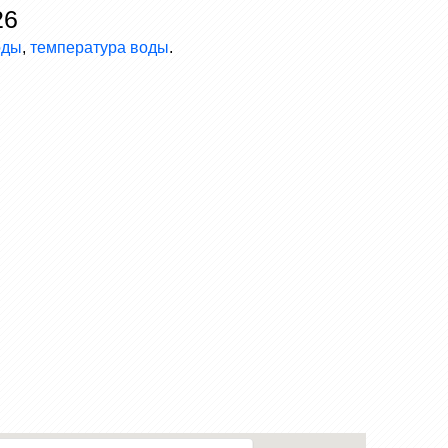
26
оды
,
температура воды
.