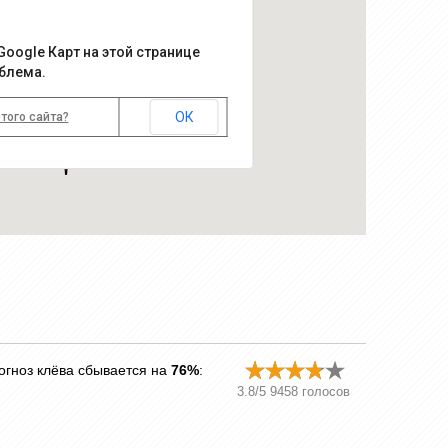
Google Карт на этой странице
Днепр, Болшево
блема.
Прогноз клёва в Москве
ОК
того сайта?
огноз клёва сбывается на
76%
:
3.8
/
5
9458
голосов