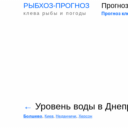
РЫБХОЗ-ПРОГНОЗ
Прогно
клева рыбы и погоды
Прогноз кл
←
Уровень воды в Днеп
Болшево
,
Киев
,
Неданчичи
,
Херсон