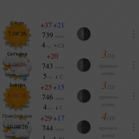
Вчера
+37
+21
°
°
7.08'26
739
mmHg
4
05:05
-
21:02
СЗ
m/s
3
Сегодня
+20
/10
°
8.08'26
743
прогноз
mmHg
клева
5
05:06
-
21:00
С
m/s
3
Завтра
+25
+15
/10
°
°
9.08'26
746
прогноз
mmHg
клева
4
05:08
-
20:58
С
m/s
4
Понедельник
+29
+17
/10
°
°
10.08'26
744
прогноз
mmHg
клева
1
05:09
-
20:56
Ю