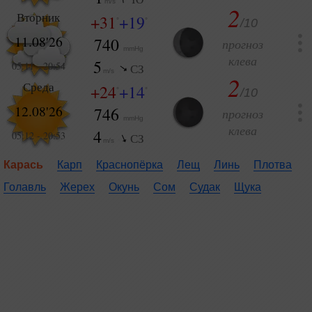
m/s
2
Вторник
+31
+19
/10
°
°
11.08'26
740
прогноз
mmHg
клева
5
05:11
-
20:54
СЗ
m/s
2
Среда
+24
+14
/10
°
°
12.08'26
746
прогноз
mmHg
клева
4
05:12
-
20:53
СЗ
m/s
Карась
Карп
Краснопёрка
Лещ
Линь
Плотва
Голавль
Жерех
Окунь
Сом
Судак
Щука