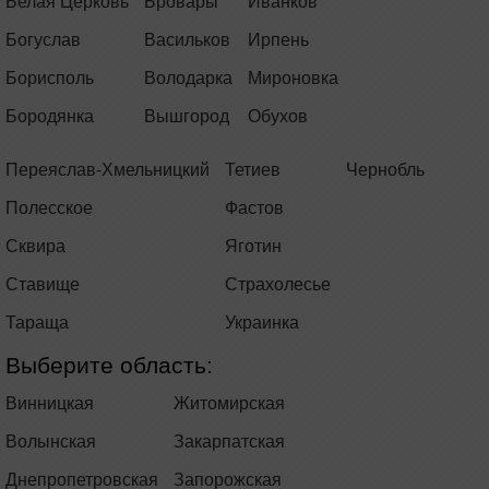
Белая Церковь
Бровары
Иванков
Богуслав
Васильков
Ирпень
Борисполь
Володарка
Мироновка
Бородянка
Вышгород
Обухов
Переяслав-Хмельницкий
Тетиев
Чернобль
Полесское
Фастов
Сквира
Яготин
Ставище
Страхолесье
Тараща
Украинка
Выберите область:
Винницкая
Житомирская
Волынская
Закарпатская
Днепропетровская
Запорожская