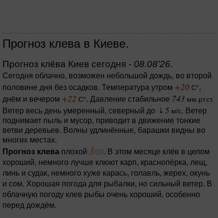
Прогноз клева в Киеве.
Прогноз клёва Киев сегодня -
08.08'26
.
Сегодня облачно, возможен небольшой дождь, во второй
+20
половине дня без осадков.
Температура утром
,
C°
+22
743
днём и вечером
.
Давление стабильное
C°
мм.рт.ст.
5
Ветер весь день умеренный, северный до
.
Ветер
м/с
поднимает пыль и мусор, приводит в движение тонкие
ветви деревьев.
Волны удлинённые, барашки видны во
многих местах.
3
Прогноз клева
плохой
. В этом месяце клёв в целом
/10
хороший, немного лучше клюют карп, краснопёрка, лещ,
линь и судак, немного хуже карась, голавль, жерех, окунь
и сом. Хорошая погода для рыбалки, но сильный ветер. В
облачную погоду клев рыбы очень хороший, особенно
перед дождём.