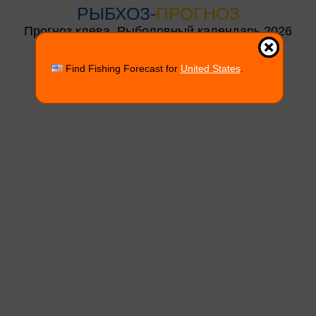
РЫБХОЗ
-
ПРОГНОЗ
Прогноз клева, Рыболовный календарь 2026
Find Fishing Forecast for
United States
.