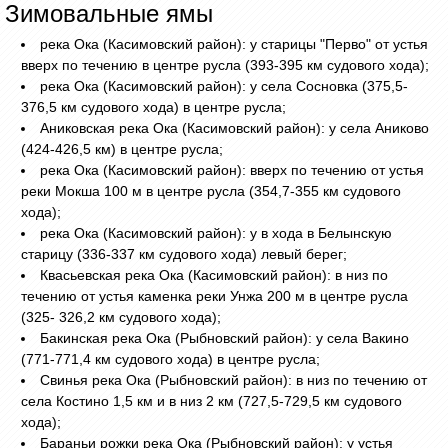
Зимовальные ямы
река Ока (Касимовский район): у старицы "Перво" от устья
вверх по течению в центре русла (393-395 км судового хода);
река Ока (Касимовский район): у села Сосновка (375,5-
376,5 км судового хода) в центре русла;
Аниковская река Ока (Касимовский район): у села Аниково
(424-426,5 км) в центре русла;
река Ока (Касимовский район): вверх по течению от устья
реки Мокша 100 м в центре русла (354,7-355 км судового
хода);
река Ока (Касимовский район): у в хода в Белынскую
старицу (336-337 км судового хода) левый берег;
Квасьевская река Ока (Касимовский район): в низ по
течению от устья каменка реки Унжа 200 м в центре русла
(325- 326,2 км судового хода);
Бакинская река Ока (Рыбновский район): у села Вакино
(771-771,4 км судового хода) в центре русла;
Свинья река Ока (Рыбновский район): в низ по течению от
села Костино 1,5 км и в низ 2 км (727,5-729,5 км судового
хода);
Бараньи рожки река Ока (Рыбновский район): у устья