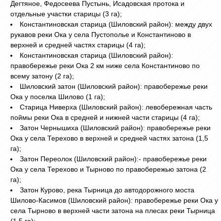
Дегтяное, Федосеева Пустынь, Исадовская протока и
отдельные участки старицы (3 га);
Константиновская старица (Шиловский район): между двух
рукавов реки Ока у села Пустополье и Константиново в
верхней и средней частях старицы (4 га);
Константиновская старица (Шиловский район):
правобережье реки Ока 2 км ниже села Константиново по
всему затону (2 га);
Шиловский затон (Шиловский район): правобережье реки
Ока у поселка Шилово (1 га);
Старица Ниверха (Шиловский район): левобережная часть
поймы реки Ока в средней и нижней части старицы (4 га);
Затон Чернышиха (Шиловский район): правобережье реки
Ока у села Терехово в верхней и средней частях затона (1,5
га);
Затон Переолок (Шиловский район):- правобережье реки
Ока у села Терехово и Тырново по правобережью затона (2
га);
Затон Курово, река Тырница до автодорожного моста
Шилово-Касимов (Шиловский район): правобережье реки Ока у
села Тырново в верхней части затона на плесах реки Тырница
(1,5 га);