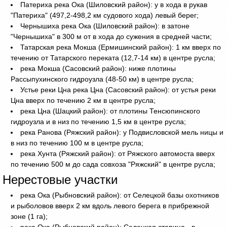
Патериха река Ока (Шиловский район): у в хода в рукав
"Патериха" (497,2-498,2 км судового хода) левый берег;
Чернышиха река Ока (Шиловский район): в затоне
"Чернышиха" в 300 м от в хода до сужения в средней части;
Татарская река Мокша (Ермишинский район): 1 км вверх по
течению от Татарского переката (12,7-14 км) в центре русла;
река Мокша (Сасовский район): ниже плотины
Рассыпухинского гидроузла (48-50 км) в центре русла;
Устье реки Цна река Цна (Сасовский район): от устья реки
Цна вверх по течению 2 км в центре русла;
река Цна (Шацкий район): от плотины Тенсюпинского
гидроузла и в низ по течению 1,5 км в центре русла;
река Ранова (Ряжский район): у Подвисловской мель ницы и
в низ по течению 100 м в центре русла;
река Хунта (Ряжский район): от Ряжского автомоста вверх
по течению 500 м до сада совхоза "Ряжский" в центре русла;
Нерестовые участки
река Ока (Рыбновский район): от Селецкой базы охотников
и рыболовов вверх 2 км вдоль левого берега в прибрежной
зоне (1 га);
река Ока (Рыбновский район): Селецкая старица - в