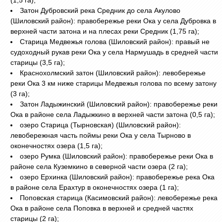
Затон Дубровский река Средник до села Акулово
(Шиловский район): правобережье реки Ока у села Дубровка в
верхней части затона и на плесах реки Средник (1,75 га);
Старица Медвежья голова (Шиловский район): правый не
судоходный рукав реки Ока у села Нармушадь в средней части
старицы (3,5 га);
Краснохолмский затон (Шиловский район): левобережье
реки Ока 3 км ниже старицы Медвежья голова по всему затону
(3 га);
Затон Ладыжинский (Шиловский район): правобережье реки
Ока в районе села Ладыжкино в верхней части затона (0,5 га);
озеро Старица (Тырновская) (Шиловский район):
левобережная часть поймы реки Ока у села Тырново в
оконечностях озера (1,5 га);
озеро Румка (Шиловский район): правобережье реки Ока в
районе села Куземкино в северной части озера (2 га);
озеро Ерхинка (Шиловский район): правобережье река Ока
в районе села Ерахтур в оконечностях озера (1 га);
Поповская старица (Касимовский район): левобережье река
Ока в районе села Поповка в верхней и средней частях
старицы (2 га);