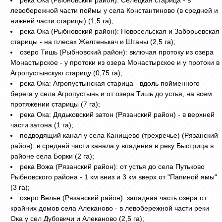
левобережной части поймы у села Константиново (в средней и
нижней части старицы) (1,5 га);
река Ока (Рыбновский район): Новосельская и Заборьевская
старицы - на плесах Желтенькач и Штаны (2,5 га);
озеро Тишь (Рыбновский район): включая протоку из озера
Монастырское - у протоки из озера Монастырское и у протоки в
Агропустынскую старицу (0,75 га);
река Ока: Агропустынская старица - вдоль пойменного
берега у села Агропустынь и от озера Тишь до устья, на всем
протяжении старицы (7 га);
река Ока: Дядьковский затон (Рязанский район) - в верхней
части затона (1 га);
подводящий канал у села Канищево (трехречье) (Рязанский
район): в средней части канала у впадения в реку Быстрица в
районе села Борки (2 га);
река Вожа (Рязанский район): от устья до села Путьково
Рыбновского района - 1 км вниз и 3 км вверх от "Папиной ямы"
(3 га);
озеро Велье (Рязанский район): западная часть озера от
крайних домов села Алеканово - в левобережной части реки
Ока у сел Дубовичи и Алеканово (2,5 га);