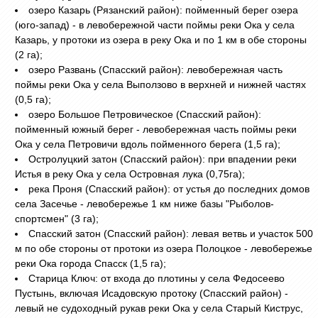
озеро Казарь (Рязанский район): пойменный берег озера
(юго-запад) - в левобережной части поймы реки Ока у села
Казарь, у протоки из озера в реку Ока и по 1 км в обе стороны
(2 га);
озеро Развань (Спасский район): левобережная часть
поймы реки Ока у села Выползово в верхней и нижней частях
(0,5 га);
озеро Большое Петровическое (Спасский район):
пойменный южный берег - левобережная часть поймы реки
Ока у села Петровичи вдоль пойменного берега (1,5 га);
Остролуцкий затон (Спасский район): при впадении реки
Истья в реку Ока у села Островная лука (0,75га);
река Проня (Спасский район): от устья до последних домов
села Засечье - левобережье 1 км ниже базы "Рыболов-
спортсмен" (3 га);
Спасский затон (Спасский район): левая ветвь и участок 500
м по обе стороны от протоки из озера Полоцкое - левобережье
реки Ока города Спасск (1,5 га);
Старица Ключ: от входа до плотины у села Федосеево
Пустынь, включая Исадовскую протоку (Спасский район) -
левый не судоходный рукав реки Ока у села Старый Киструс,