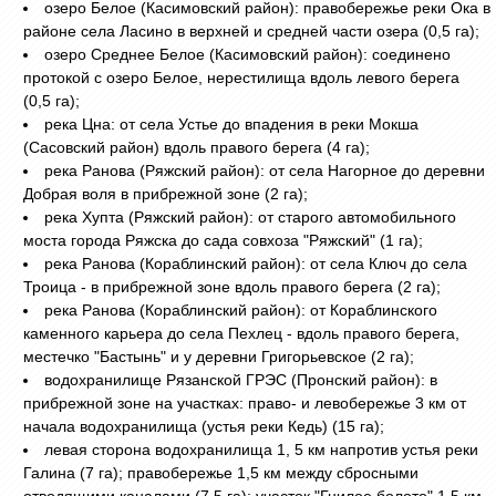
озеро Белое (Касимовский район): правобережье реки Ока в
районе села Ласино в верхней и средней части озера (0,5 га);
озеро Среднее Белое (Касимовский район): соединено
протокой с озеро Белое, нерестилища вдоль левого берега
(0,5 га);
река Цна: от села Устье до впадения в реки Мокша
(Сасовский район) вдоль правого берега (4 га);
река Ранова (Ряжский район): от села Нагорное до деревни
Добрая воля в прибрежной зоне (2 га);
река Хупта (Ряжский район): от старого автомобильного
моста города Ряжска до сада совхоза "Ряжский" (1 га);
река Ранова (Кораблинский район): от села Ключ до села
Троица - в прибрежной зоне вдоль правого берега (2 га);
река Ранова (Кораблинский район): от Кораблинского
каменного карьера до села Пехлец - вдоль правого берега,
местечко "Бастынь" и у деревни Григорьевское (2 га);
водохранилище Рязанской ГРЭС (Пронский район): в
прибрежной зоне на участках: право- и левобережье 3 км от
начала водохранилища (устья реки Кедь) (15 га);
левая сторона водохранилища 1, 5 км напротив устья реки
Галина (7 га); правобережье 1,5 км между сбросными
отводящими каналами (7,5 га); участок "Гнилое болото" 1,5 км