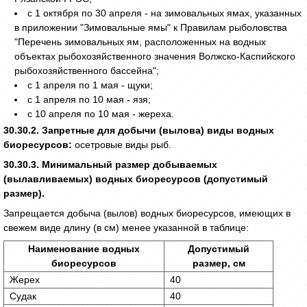
с 1 октября по 30 апреля - на зимовальных ямах, указанных
в приложении "Зимовальные ямы" к Правилам рыболовства
"Перечень зимовальных ям, расположенных на водных
объектах рыбохозяйственного значения Волжско-Каспийского
рыбохозяйственного бассейна";
с 1 апреля по 1 мая - щуки;
с 1 апреля по 10 мая - язя;
с 10 апреля по 10 мая - жереха.
30.30.2. Запретные для добычи (вылова) виды водных
биоресурсов:
осетровые виды рыб.
30.30.3. Минимальный размер добываемых
(вылавливаемых) водных биоресурсов (допустимый
размер).
Запрещается добыча (вылов) водных биоресурсов, имеющих в
свежем виде длину (в см) менее указанной в таблице:
Наименование водных
Допустимый
биоресурсов
размер, см
Жерех
40
Судак
40