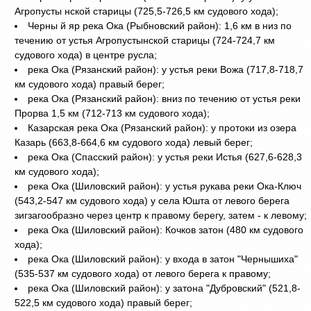
Агропусты нской старицы (725,5-726,5 км судового хода);
Черны й яр река Ока (Рыбновский район): 1,6 км в низ по
течению от устья Агропустынской старицы (724-724,7 км
судового хода) в центре русла;
река Ока (Рязанский район): у устья реки Вожа (717,8-718,7
км судового хода) правый берег;
река Ока (Рязанский район): вниз по течению от устья реки
Прорва 1,5 км (712-713 км судового хода);
Казарская река Ока (Рязанский район): у протоки из озера
Казарь (663,8-664,6 км судового хода) левый берег;
река Ока (Спасский район): у устья реки Истья (627,6-628,3
км судового хода);
река Ока (Шиловский район): у устья рукава реки Ока-Ключ
(543,2-547 км судового хода) у села Юшта от левого берега
зигзагообразно через центр к правому берегу, затем - к левому;
река Ока (Шиловский район): Кочков затон (480 км судового
хода);
река Ока (Шиловский район): у входа в затон "Чернышиха"
(535-537 км судового хода) от левого берега к правому;
река Ока (Шиловский район): у затона "Дубровский" (521,8-
522,5 км судового хода) правый берег;