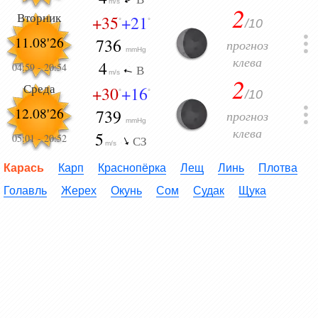
m/s
2
Вторник
+35
+21
/10
°
°
11.08'26
736
прогноз
mmHg
клева
4
04:59
-
20:54
В
m/s
2
Среда
+30
+16
/10
°
°
12.08'26
739
прогноз
mmHg
клева
5
05:01
-
20:52
СЗ
m/s
Карась
Карп
Краснопёрка
Лещ
Линь
Плотва
Голавль
Жерех
Окунь
Сом
Судак
Щука