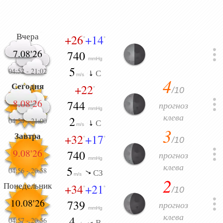
Вчера
+26
+14
°
°
7.08'26
740
mmHg
5
04:52
-
21:02
С
m/s
4
Сегодня
+22
/10
°
8.08'26
744
прогноз
mmHg
клева
2
04:54
-
21:00
С
m/s
3
Завтра
+32
+17
/10
°
°
9.08'26
740
прогноз
mmHg
клева
5
04:56
-
20:58
СЗ
m/s
2
Понедельник
+34
+21
/10
°
°
10.08'26
739
прогноз
mmHg
клева
4
04:57
-
20:56
В