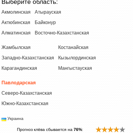
Выберите область:
Акмолинская
Атырауская
Актюбинская
Байконур
Алматинская
Восточно-Казахстанская
Жамбылская
Костанайская
Западно-Казахстанская
Кызылординская
Карагандинская
Мангыстауская
Павлодарская
Северо-Казахстанская
Южно-Казахстанская
Украина
Прогноз клёва сбывается на
76%
: