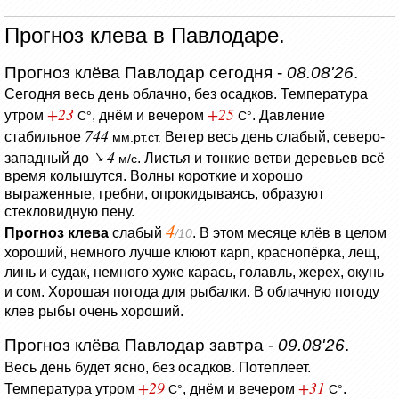
Прогноз клева в Павлодаре.
Прогноз клёва Павлодар сегодня -
08.08'26
.
Сегодня весь день облачно, без осадков.
Температура
+23
+25
утром
, днём и вечером
.
Давление
C°
C°
744
стабильное
Ветер весь день слабый, северо-
мм.рт.ст.
4
западный до
.
Листья и тонкие ветви деревьев всё
м/с
время колышутся.
Волны короткие и хорошо
выраженные, гребни, опрокидываясь, образуют
стекловидную пену.
4
Прогноз клева
слабый
. В этом месяце клёв в целом
/10
хороший, немного лучше клюют карп, краснопёрка, лещ,
линь и судак, немного хуже карась, голавль, жерех, окунь
и сом. Хорошая погода для рыбалки. В облачную погоду
клев рыбы очень хороший.
Прогноз клёва Павлодар завтра -
09.08'26
.
Весь день будет ясно, без осадков.
Потеплеет.
+29
+31
Температура утром
, днём и вечером
.
C°
C°