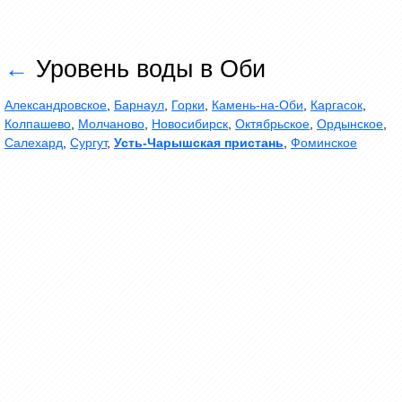
←
Уровень воды в Оби
Александровское
,
Барнаул
,
Горки
,
Камень-на-Оби
,
Каргасок
,
Колпашево
,
Молчаново
,
Новосибирск
,
Октябрьское
,
Ордынское
,
Салехард
,
Сургут
,
Усть-Чарышская пристань
,
Фоминское