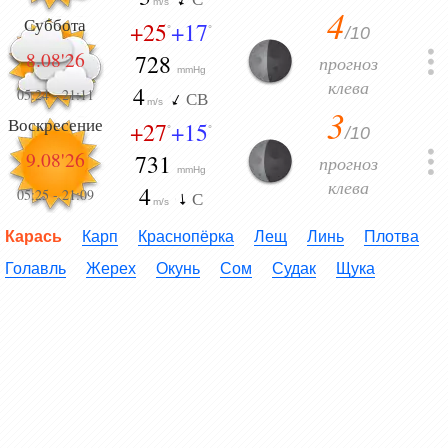
m/s
4
Суббота
+25
+17
/10
°
°
8.08'26
728
прогноз
mmHg
клева
4
05:24
-
21:11
СВ
m/s
3
Воскресение
+27
+15
/10
°
°
9.08'26
731
прогноз
mmHg
клева
4
05:25
-
21:09
С
m/s
Карась
Карп
Краснопёрка
Лещ
Линь
Плотва
Голавль
Жерех
Окунь
Сом
Судак
Щука