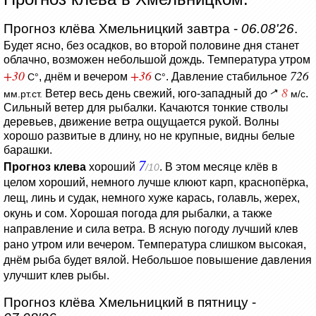
Прогноз клёва Хмельницкий завтра -
06.08'26
.
Будет ясно, без осадков, во второй половине дня станет
облачно, возможен небольшой дождь.
Температура утром
+30
+36
726
, днём и вечером
.
Давление стабильное
C°
C°
8
Ветер весь день свежий, юго-западный до
.
мм.рт.ст.
м/с
Сильный ветер для рыбалки.
Качаются тонкие стволы
деревьев, движение ветра ощущается рукой.
Волны
хорошо развитые в длину, но не крупные, видны белые
барашки.
7
Прогноз клева
хороший
. В этом месяце клёв в
/10
целом хороший, немного лучше клюют карп, краснопёрка,
лещ, линь и судак, немного хуже карась, голавль, жерех,
окунь и сом. Хорошая погода для рыбалки, а также
направление и сила ветра. В ясную погоду лучший клев
рано утром или вечером. Температура слишком высокая,
днём рыба будет вялой. Небольшое повышение давления
улучшит клев рыбы.
Прогноз клёва Хмельницкий в пятницу -