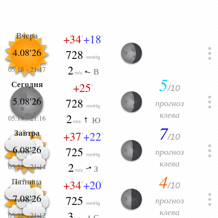
Вчера
+34
+18
°
°
4.08'26
728
mmHg
2
05:18
-
21:17
В
m/s
5
Сегодня
+25
/10
°
5.08'26
728
прогноз
mmHg
клева
2
05:19
-
21:16
Ю
m/s
7
Завтра
+37
+22
/10
°
°
6.08'26
725
прогноз
mmHg
клева
2
05:21
-
21:14
З
m/s
4
Пятница
+34
+20
/10
°
°
7.08'26
725
прогноз
mmHg
клева
3
05:22
-
21:12
С