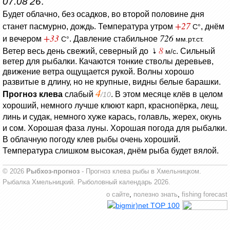
07.08'26
.
Будет облачно, без осадков, во второй половине дня
+27
станет пасмурно, дождь.
Температура утром
, днём
C°
+33
726
и вечером
.
Давление стабильное
C°
мм.рт.ст.
8
Ветер весь день свежий, северный до
. Сильный
м/с
ветер для рыбалки.
Качаются тонкие стволы деревьев,
движение ветра ощущается рукой.
Волны хорошо
развитые в длину, но не крупные, видны белые барашки.
4
Прогноз клева
слабый
. В этом месяце клёв в целом
/10
хороший, немного лучше клюют карп, краснопёрка, лещ,
линь и судак, немного хуже карась, голавль, жерех, окунь
и сом. Хорошая фаза луны. Хорошая погода для рыбалки.
В облачную погоду клев рыбы очень хороший.
Температура слишком высокая, днём рыба будет вялой.
© 2026
Рыбхоз-прогноз
- Прогноз клева рыбы в Хмельницком.
Рыбалка Хмельницкий. Рыболовный календарь 2026.
о сайте
,
полезно знать
,
fishing forecast