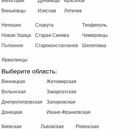
Белогорье
Дунаевцы
Красилов
Виньковцы
Изяслав
Летичев
Нетешин
Славута
Теофиполь
Новая Ушица
Старая Синява
Чемеровцы
Полонное
Староконстантинов
Шепетовка
Ярмолинцы
Выберите область:
Винницкая
Житомирская
Волынская
Закарпатская
Днепропетровская
Запорожская
Донецкая
Ивано-Франковская
Киевская
Львовская
Ровенская