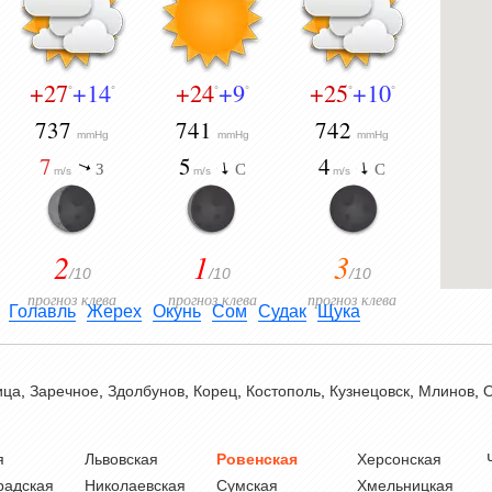
+27
+14
+24
+9
+25
+10
°
°
°
°
°
°
737
741
742
mmHg
mmHg
mmHg
7
5
4
З
С
С
m/s
m/s
m/s
2
1
3
/10
/10
/10
прогноз клева
прогноз клева
прогноз клева
Голавль
Жерех
Окунь
Сом
Судак
Щука
ица
,
Заречное
,
Здолбунов
,
Корец
,
Костополь
,
Кузнецовск
,
Млинов
,
О
я
Львовская
Ровенская
Херсонская
радская
Николаевская
Сумская
Хмельницкая