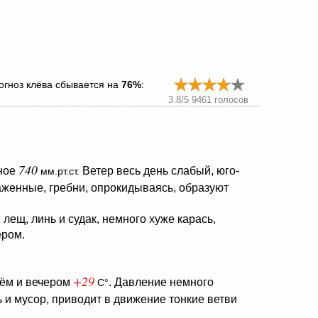
огноз клёва сбывается на
76%
:
3.8
/
5
9461
голосов
740
ное
Ветер весь день слабый, юго-
мм.рт.ст.
женные, гребни, опрокидываясь, образуют
лещ, линь и судак, немного хуже карась,
ером.
+29
нём и вечером
.
Давление немного
C°
 и мусор, приводит в движение тонкие ветви