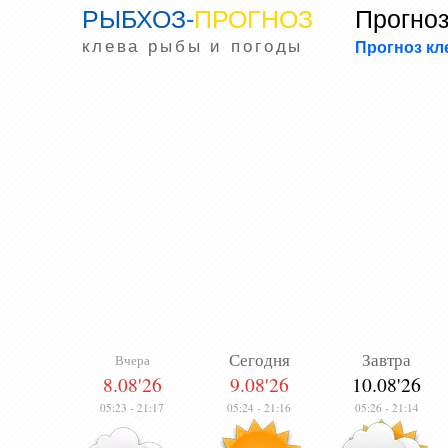
РЫБХОЗ
-
ПРОГНОЗ
Прогноз
клева рыбы и погоды
Прогноз к
Сегодня
Завтра
Вчера
8.08'26
9.08'26
10.08'26
05:23
-
21:17
05:24
-
21:16
05:26
-
21:14