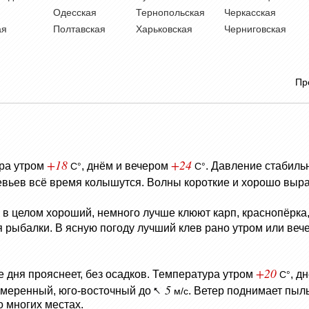
Одесская
Тернопольская
Черкасская
ая
Полтавская
Харьковская
Черниговская
Пр
+18
+24
ра утром
, днём и вечером
.
Давление стабиль
C°
C°
евьев всё время колышутся.
Волны короткие и хорошо выра
в в целом хороший, немного лучше клюют карп, краснопёрка, 
я рыбалки. В ясную погоду лучший клев рано утром или веч
+20
 дня прояснеет, без осадков.
Температура утром
, д
C°
5
умеренный, юго-восточный до
.
Ветер поднимает пыль
м/с
 многих местах.