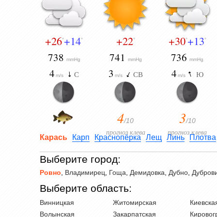
+26
+14
+22
+30
+13
°
°
°
°
°
738
741
736
mmHg
mmHg
mmHg
4
3
4
С
СВ
Ю
m/s
m/s
m/s
4
3
/10
/10
прогноз клева
прогноз клева
Карась
Карп
Краснопёрка
Лещ
Линь
Плотва
Выберите город:
Ровно
,
Владимирец
,
Гоща
,
Демидовка
,
Дубно
,
Дубров
Выберите область:
Винницкая
Житомирская
Киевска
Волынская
Закарпатская
Кировог