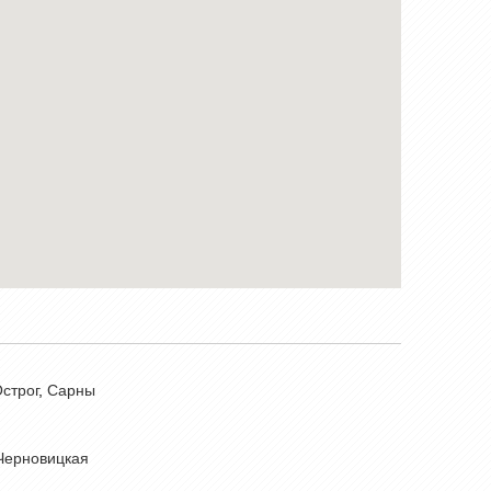
строг
,
Сарны
Черновицкая