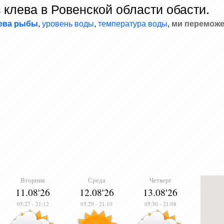
 клева в Ровенской области обасти.
лева рыбы
,
уровень воды
,
температура воды
,
ми переможе
Вторник
Среда
Четверг
11.08'26
12.08'26
13.08'26
05:27
-
21:12
05:29
-
21:10
05:30
-
21:08