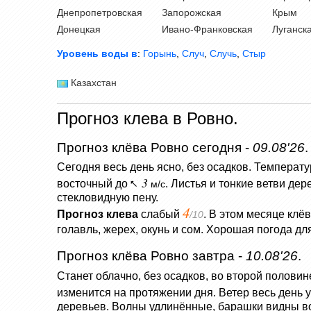
Днепропетровская
Запорожская
Крым
Донецкая
Ивано-Франковская
Луганск
Уровень воды в
:
Горынь
,
Случ
,
Случь
,
Стыр
Казахстан
Прогноз клева в Ровно.
Прогноз клёва Ровно сегодня -
09.08'26
.
Сегодня весь день ясно, без осадков.
Температу
3
восточный до
.
Листья и тонкие ветви дер
м/с
стекловидную пену.
4
Прогноз клева
слабый
. В этом месяце клё
/10
голавль, жерех, окунь и сом. Хорошая погода дл
Прогноз клёва Ровно завтра -
10.08'26
.
Станет облачно, без осадков, во второй половине
изменится на протяжении дня.
Ветер весь день 
деревьев.
Волны удлинённые, барашки видны во