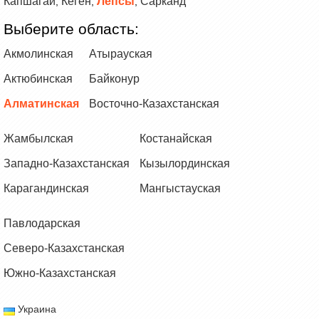
Капшагай
Кеген
Лепсы
Сарканд
,
,
,
Выберите область:
Акмолинская
Атырауская
Актюбинская
Байконур
Алматинская
Восточно-Казахстанская
Жамбылская
Костанайская
Западно-Казахстанская
Кызылординская
Карагандинская
Мангыстауская
Павлодарская
Северо-Казахстанская
Южно-Казахстанская
Украина