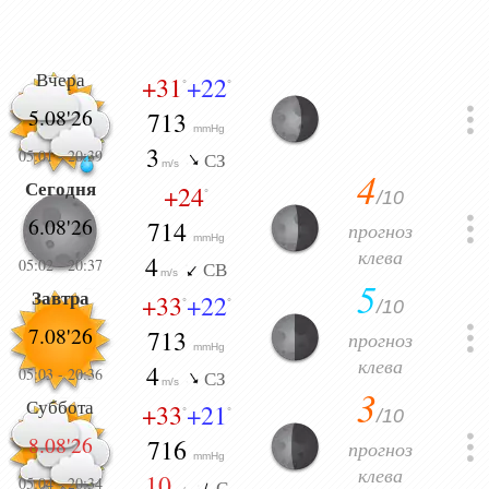
Вчера
+31
+22
°
°
5.08'26
713
mmHg
3
05:01
-
20:39
СЗ
m/s
4
Сегодня
+24
/10
°
6.08'26
714
прогноз
mmHg
клева
4
05:02
-
20:37
СВ
m/s
5
Завтра
+33
+22
/10
°
°
7.08'26
713
прогноз
mmHg
клева
4
05:03
-
20:36
СЗ
m/s
3
Суббота
+33
+21
/10
°
°
8.08'26
716
прогноз
mmHg
клева
10
05:04
-
20:34
С