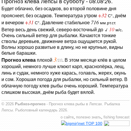
Прогноз клёва Лепсы в субботу -
08.08'26
.
Будет облачно, без осадков, во второй половине дня
+32
прояснеет, без осадков.
Температура утром
, днём
C°
+31
716
и вечером
.
Давление стабильное
C°
мм.рт.ст.
10
Ветер весь день свежий, северо-восточный до
.
м/с
Очень сильный ветер для рыбалки.
Качаются тонкие
стволы деревьев, движение ветра ощущается рукой.
Волны хорошо развитые в длину, но не крупные, видны
белые барашки.
3
Прогноз клева
плохой
. В этом месяце клёв в целом
/10
хороший, немного лучше клюют карп, краснопёрка, лещ,
линь и судак, немного хуже карась, голавль, жерех, окунь
и сом. Хорошая погода для рыбалки, но сильный ветер. В
облачную погоду клев рыбы очень хороший. Температура
слишком высокая, днём рыба будет вялой.
© 2026
Рыбхоз-прогноз
- Прогноз клева рыбы в Лепсах. Рыбалка
Лепсы. Рыболовный календарь 2026.
о сайте
,
полезно знать
,
fishing forecast