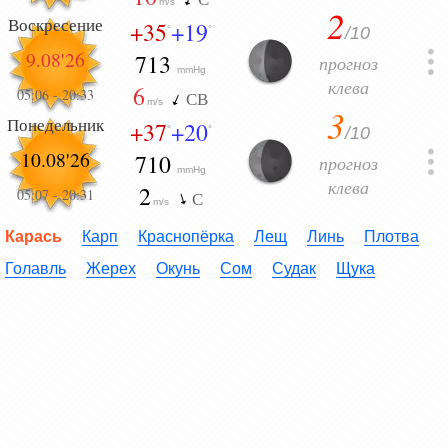
m/s
2
Воскресение
+35
+19
/10
°
°
9.08'26
713
прогноз
mmHg
клева
6
05:06
-
20:33
СВ
m/s
3
Понедельник
+37
+20
/10
°
°
10.08'26
710
прогноз
mmHg
клева
2
05:07
-
20:31
С
m/s
Карась
Карп
Краснопёрка
Лещ
Линь
Плотва
Голавль
Жерех
Окунь
Сом
Судак
Щука