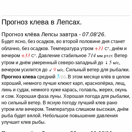
Прогноз клева в Лепсах.
Прогноз клёва Лепсы завтра -
07.08'26
.
Будет ясно, без осадков, во второй половине дня станет
+31
облачно, без осадков.
Температура утром
, днём и
C°
+33
714
вечером
.
Давление стабильное
Ветер
C°
мм.рт.ст.
5
утром и днём умеренный северо-западный до
,
м/с
9
вечером усилится до
. Сильный ветер для рыбалки.
м/с
5
Прогноз клева
средний
. В этом месяце клёв в целом
/10
хороший, немного лучше клюют карп, краснопёрка, лещ,
линь и судак, немного хуже карась, голавль, жерех, окунь
и сом. Хорошая фаза луны. Хорошая погода для рыбалки,
но сильный ветер. В ясную погоду лучший клев рано
утром или вечером. Температура слишком высокая, днём
рыба будет вялой. Небольшое повышение давления
улучшит клев рыбы.