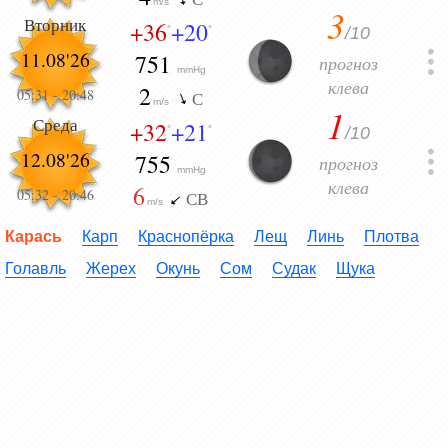
m/s
3
Вторник
+36
+20
/10
°
°
11.08'26
751
прогноз
mmHg
клева
2
05:31
-
20:48
С
m/s
1
Среда
+32
+21
/10
°
°
12.08'26
755
прогноз
mmHg
клева
6
05:32
-
20:46
СВ
m/s
Карась
Карп
Краснопёрка
Лещ
Линь
Плотва
Голавль
Жерех
Окунь
Сом
Судак
Щука