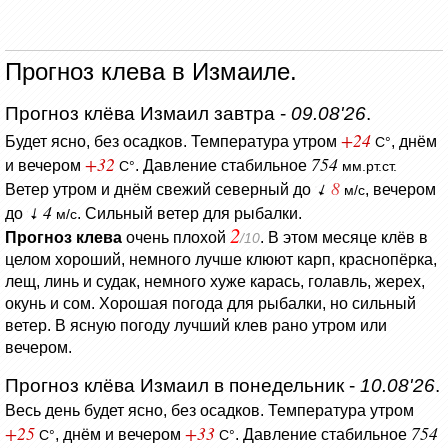
Прогноз клева в Измаиле.
Прогноз клёва Измаил завтра -
09.08'26
.
+24
Будет ясно, без осадков.
Температура утром
, днём
C°
+32
754
и вечером
.
Давление стабильное
C°
мм.рт.ст.
8
Ветер утром и днём свежий северный до
, вечером
м/с
4
до
. Сильный ветер для рыбалки.
м/с
2
Прогноз клева
очень плохой
. В этом месяце клёв в
/10
целом хороший, немного лучше клюют карп, краснопёрка,
лещ, линь и судак, немного хуже карась, голавль, жерех,
окунь и сом. Хорошая погода для рыбалки, но сильный
ветер. В ясную погоду лучший клев рано утром или
вечером.
Прогноз клёва Измаил в понедельник -
10.08'26
.
Весь день будет ясно, без осадков.
Температура утром
+25
+33
754
, днём и вечером
.
Давление стабильное
C°
C°