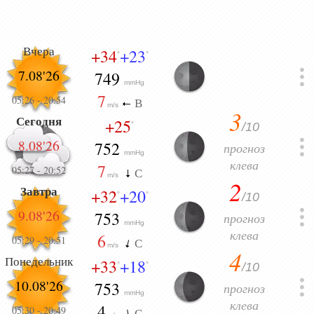
Вчера
+34
+23
°
°
7.08'26
749
mmHg
7
05:26
-
20:54
В
m/s
3
Сегодня
+25
/10
°
8.08'26
752
прогноз
mmHg
клева
7
05:27
-
20:52
С
m/s
2
Завтра
+32
+20
/10
°
°
9.08'26
753
прогноз
mmHg
клева
6
05:29
-
20:51
С
m/s
4
Понедельник
+33
+18
/10
°
°
10.08'26
753
прогноз
mmHg
клева
4
05:30
-
20:49
С