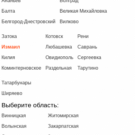
Ананьев
Болград
Балта
Великая Михайловка
Белгород-Днестровский
Вилково
Затока
Котовск
Рени
Измаил
Любашевка
Саврань
Килия
Овидиополь
Сергеевка
Коминтерновское
Раздельная
Тарутино
Татарбунары
Ширяево
Выберите область:
Винницкая
Житомирская
Волынская
Закарпатская