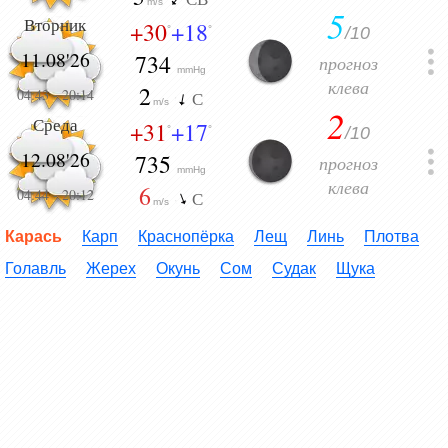
m/s
5
Вторник
+30
+18
/10
°
°
11.08'26
734
прогноз
mmHg
клева
2
04:43
-
20:14
С
m/s
2
Среда
+31
+17
/10
°
°
12.08'26
735
прогноз
mmHg
клева
6
04:44
-
20:12
С
m/s
Карась
Карп
Краснопёрка
Лещ
Линь
Плотва
Голавль
Жерех
Окунь
Сом
Судак
Щука