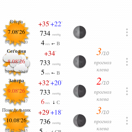
Вчера
+35
+22
°
°
7.08'26
734
mmHg
4
04:38
-
20:20
В
m/s
3
Сегодня
+34
/10
°
8.08'26
733
прогноз
mmHg
клева
5
04:39
-
20:19
В
m/s
2
Завтра
+32
+20
/10
°
°
9.08'26
733
прогноз
mmHg
клева
6
04:40
-
20:17
С
m/s
3
Понедельник
+29
+18
/10
°
°
10.08'26
736
прогноз
mmHg
клева
5
04:42
-
20:15
СВ