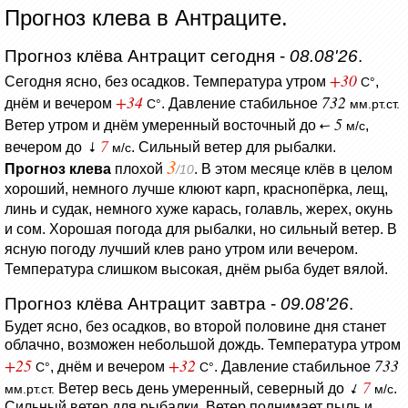
Прогноз клева в Антраците.
Прогноз клёва Антрацит сегодня -
08.08'26
.
+30
Сегодня ясно, без осадков.
Температура утром
,
C°
+34
732
днём и вечером
.
Давление стабильное
C°
мм.рт.ст.
5
Ветер утром и днём умеренный восточный до
,
м/с
7
вечером до
. Сильный ветер для рыбалки.
м/с
3
Прогноз клева
плохой
. В этом месяце клёв в целом
/10
хороший, немного лучше клюют карп, краснопёрка, лещ,
линь и судак, немного хуже карась, голавль, жерех, окунь
и сом. Хорошая погода для рыбалки, но сильный ветер. В
ясную погоду лучший клев рано утром или вечером.
Температура слишком высокая, днём рыба будет вялой.
Прогноз клёва Антрацит завтра -
09.08'26
.
Будет ясно, без осадков, во второй половине дня станет
облачно, возможен небольшой дождь.
Температура утром
+25
+32
733
, днём и вечером
.
Давление стабильное
C°
C°
7
Ветер весь день умеренный, северный до
.
мм.рт.ст.
м/с
Сильный ветер для рыбалки.
Ветер поднимает пыль и