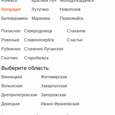
Алчевск
Красный Луч
Молодогвардейск
Антрацит
Лутугино
Новопсков
Белокуракино
Марковка
Первомайск
Попасная
Северодонецк
Стаханов
Ровеньки
Славяносербск
Счастье
Рубежное
Станично-Луганское
Сватово
Старобельск
Выберите область:
Винницкая
Житомирская
Волынская
Закарпатская
Днепропетровская
Запорожская
Донецкая
Ивано-Франковская