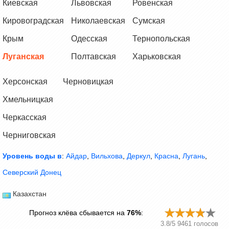
Киевская
Львовская
Ровенская
Кировоградская
Николаевская
Сумская
Крым
Одесская
Тернопольская
Луганская
Полтавская
Харьковская
Херсонская
Черновицкая
Хмельницкая
Черкасская
Черниговская
Уровень воды в
:
Айдар
,
Вильхова
,
Деркул
,
Красна
,
Лугань
,
Северский Донец
Казахстан
Прогноз клёва сбывается на
76%
:
3.8
/
5
9461
голосов