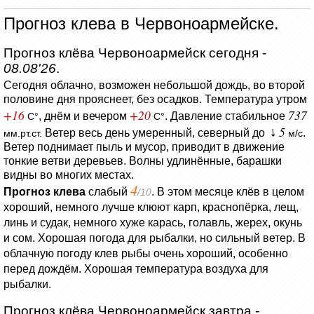
Прогноз клева в Червоноармейске.
Прогноз клёва Червоноармейск сегодня -
08.08'26
.
Сегодня облачно, возможен небольшой дождь, во второй
половине дня прояснеет, без осадков.
Температура утром
+16
+20
737
, днём и вечером
.
Давление стабильное
C°
C°
5
Ветер весь день умеренный, северный до
.
мм.рт.ст.
м/с
Ветер поднимает пыль и мусор, приводит в движение
тонкие ветви деревьев.
Волны удлинённые, барашки
видны во многих местах.
4
Прогноз клева
слабый
. В этом месяце клёв в целом
/10
хороший, немного лучше клюют карп, краснопёрка, лещ,
линь и судак, немного хуже карась, голавль, жерех, окунь
и сом. Хорошая погода для рыбалки, но сильный ветер. В
облачную погоду клев рыбы очень хороший, особенно
перед дождём. Хорошая температура воздуха для
рыбалки.
Прогноз клёва Червоноармейск завтра -