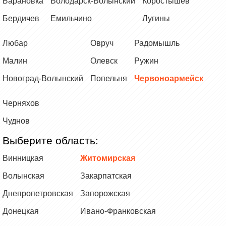
Барановка
Володарск-Волынский
Коростышев
Бердичев
Емильчино
Лугины
Любар
Овруч
Радомышль
Малин
Олевск
Ружин
Новоград-Волынский
Попельня
Червоноармейск
Черняхов
Чуднов
Выберите область:
Винницкая
Житомирская
Волынская
Закарпатская
Днепропетровская
Запорожская
Донецкая
Ивано-Франковская