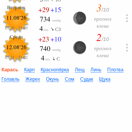
m/s
3
Вторник
+29
+15
/10
°
°
11.08'26
734
прогноз
mmHg
клева
4
05:20
-
21:03
СЗ
m/s
2
Среда
+23
+10
/10
°
°
12.08'26
740
прогноз
mmHg
клева
4
05:21
-
21:02
С
m/s
Карась
Карп
Краснопёрка
Лещ
Линь
Плотва
Голавль
Жерех
Окунь
Сом
Судак
Щука