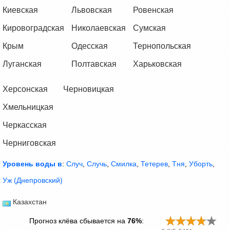
Киевская
Львовская
Ровенская
Кировоградская
Николаевская
Сумская
Крым
Одесская
Тернопольская
Луганская
Полтавская
Харьковская
Херсонская
Черновицкая
Хмельницкая
Черкасская
Черниговская
Уровень воды в
:
Случ
,
Случь
,
Смилка
,
Тетерев
,
Тня
,
Уборть
,
Уж (Днепровский)
Казахстан
Прогноз клёва сбывается на
76%
: