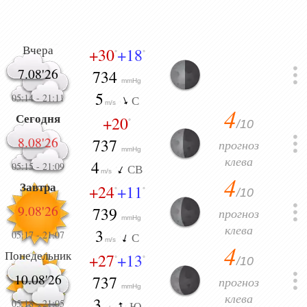
Вчера
+30
+18
°
°
7.08'26
734
mmHg
5
05:14
-
21:11
С
m/s
4
Сегодня
+20
/10
°
8.08'26
737
прогноз
mmHg
клева
4
05:15
-
21:09
СВ
m/s
4
Завтра
+24
+11
/10
°
°
9.08'26
739
прогноз
mmHg
клева
3
05:17
-
21:07
С
m/s
4
Понедельник
+27
+13
/10
°
°
10.08'26
737
прогноз
mmHg
клева
3
05:18
-
21:05
Ю