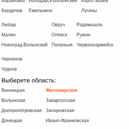
Барановка
Володарск-Волынский
Коростышев
Бердичев
Емильчино
Лугины
Любар
Овруч
Радомышль
Малин
Олевск
Ружин
Новоград-Волынский
Попельня
Червоноармейск
Черняхов
Чуднов
Выберите область:
Винницкая
Житомирская
Волынская
Закарпатская
Днепропетровская
Запорожская
Донецкая
Ивано-Франковская