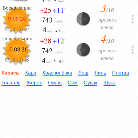
m/s
3
Воскресение
+25
+11
/10
°
°
9.08'26
743
прогноз
mmHg
клева
4
05:14
-
21:07
С
m/s
4
Понедельник
+28
+12
/10
°
°
10.08'26
742
прогноз
mmHg
клева
4
05:15
-
21:05
Ю
m/s
Карась
Карп
Краснопёрка
Лещ
Линь
Плотва
Голавль
Жерех
Окунь
Сом
Судак
Щука