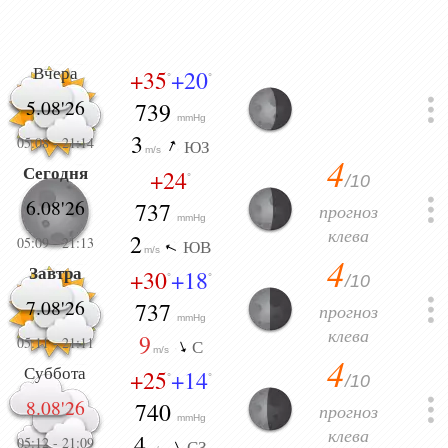
Вчера
+35
+20
°
°
5.08'26
739
mmHg
3
05:08
-
21:14
ЮЗ
m/s
4
Сегодня
+24
/10
°
6.08'26
737
прогноз
mmHg
клева
2
05:09
-
21:13
ЮВ
m/s
4
Завтра
+30
+18
/10
°
°
7.08'26
737
прогноз
mmHg
клева
9
05:11
-
21:11
С
m/s
4
Суббота
+25
+14
/10
°
°
8.08'26
740
прогноз
mmHg
клева
4
05:12
-
21:09
СЗ