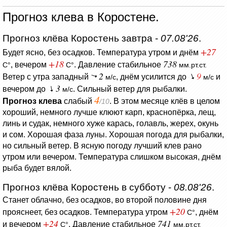
Прогноз клева в Коростене.
Прогноз клёва Коростень завтра -
07.08'26
.
+27
Будет ясно, без осадков.
Температура утром и днём
+18
738
, вечером
.
Давление стабильное
C°
C°
мм.рт.ст.
2
9
Ветер с утра западный
, днём усилится до
и
м/с
м/с
3
вечером до
. Сильный ветер для рыбалки.
м/с
4
Прогноз клева
слабый
. В этом месяце клёв в целом
/10
хороший, немного лучше клюют карп, краснопёрка, лещ,
линь и судак, немного хуже карась, голавль, жерех, окунь
и сом. Хорошая фаза луны. Хорошая погода для рыбалки,
но сильный ветер. В ясную погоду лучший клев рано
утром или вечером. Температура слишком высокая, днём
рыба будет вялой.
Прогноз клёва Коростень в субботу -
08.08'26
.
Станет облачно, без осадков, во второй половине дня
+20
прояснеет, без осадков.
Температура утром
, днём
C°
+24
741
и вечером
.
Давление стабильное
C°
мм.рт.ст.