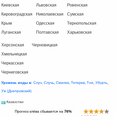
Киевская
Львовская
Ровенская
Кировоградская
Николаевская
Сумская
Крым
Одесская
Тернопольская
Луганская
Полтавская
Харьковская
Херсонская
Черновицкая
Хмельницкая
Черкасская
Черниговская
Уровень воды в
:
Случ
,
Случь
,
Смилка
,
Тетерев
,
Тня
,
Уборть
,
Уж (Днепровский)
Казахстан
Прогноз клёва сбывается на
76%
: