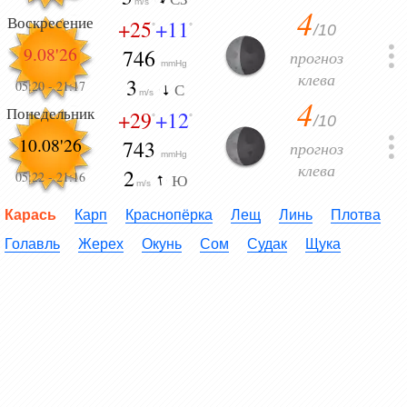
m/s
4
Воскресение
+25
+11
/10
°
°
9.08'26
746
прогноз
mmHg
клева
3
05:20
-
21:17
С
m/s
4
Понедельник
+29
+12
/10
°
°
10.08'26
743
прогноз
mmHg
клева
2
05:22
-
21:16
Ю
m/s
Карась
Карп
Краснопёрка
Лещ
Линь
Плотва
Голавль
Жерех
Окунь
Сом
Судак
Щука