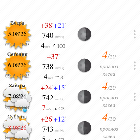
Вчера
+38
+21
°
°
5.08'26
740
mmHg
4
05:14
-
21:25
ЮЗ
m/s
4
Сегодня
+37
/10
°
6.08'26
738
прогноз
mmHg
клева
4
05:15
-
21:23
З
m/s
4
Завтра
+24
+15
/10
°
°
7.08'26
742
прогноз
mmHg
клева
7
05:17
-
21:21
СЗ
m/s
4
Суббота
+26
+12
/10
°
°
8.08'26
743
прогноз
mmHg
клева
5
05:18
-
21:19
СЗ