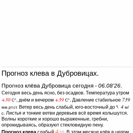
Прогноз клева в Дубровицах.
Прогноз клёва Дубровица сегодня -
06.08'26
.
Сегодня весь день ясно, без осадков.
Температура утром
+30
+39
739
, днём и вечером
.
Давление стабильное
C°
C°
4
Ветер весь день слабый, юго-восточный до
мм.рт.ст.
м/
.
Листья и тонкие ветви деревьев всё время колышутся.
с
Волны короткие и хорошо выраженные, гребни,
опрокидываясь, образуют стекловидную пену.
4
Прогноз клева
слабый
. В этом месяце клёв в целом
/10