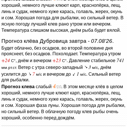
хороший, немного лучше клюют карп, краснопёрка, лещ,
линь и судак, немного хуже карась, голавль, жерех, окунь
и сом. Хорошая погода для рыбалки, но сильный ветер. В
ясную погоду лучший клев рано утром или вечером.
Температура слишком высокая, днём рыба будет вялой.
Прогноз клёва Дубровица завтра -
07.08'26
.
Будет облачно, без осадков, во второй половине дня
прояснеет, без осадков.
Похолодает. Температура утром
+24
+23
741
, днём и вечером
.
Давление стабильное
C°
C°
3
Ветер с утра северо-западный
, днём
мм.рт.ст.
м/с
7
1
усилится до
и вечером до
. Сильный ветер
м/с
м/с
для рыбалки.
4
Прогноз клева
слабый
. В этом месяце клёв в целом
/10
хороший, немного лучше клюют карп, краснопёрка, лещ,
линь и судак, немного хуже карась, голавль, жерех, окунь
и сом. Хорошая фаза луны. Хорошая погода для рыбалки,
но сильный ветер. В облачную погоду клев рыбы очень
хороший, особенно перед дождём.