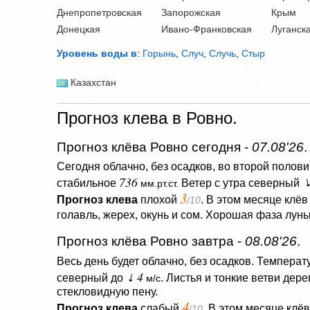
Днепропетровская
Запорожская
Крым
Донецкая
Ивано-Франковская
Луганск
Уровень воды в
:
Горынь
,
Случ
,
Случь
,
Стыр
Казахстан
Прогноз клева в Ровно.
Прогноз клёва Ровно сегодня -
07.08'26
.
Сегодня облачно, без осадков, во второй полови
736
стабильное
Ветер с утра северный
мм.рт.ст.
3
Прогноз клева
плохой
. В этом месяце клёв
/10
голавль, жерех, окунь и сом. Хорошая фаза лун
Прогноз клёва Ровно завтра -
08.08'26
.
Весь день будет облачно, без осадков.
Температ
4
северный до
.
Листья и тонкие ветви дер
м/с
стекловидную пену.
4
Прогноз клева
слабый
. В этом месяце клё
/10