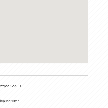
строг
,
Сарны
Черновицкая