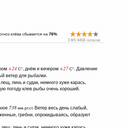
огноз клёва сбывается на
76%
:
3.8
/
5
9458
голосов
+24
+27
тром
, днём и вечером
.
Давление
C°
C°
ый ветер для рыбалки.
лещ, линь и судак, немного хуже карась,
ную погоду клев рыбы очень хороший.
738
ьное
Ветер весь день слабый,
мм.рт.ст.
женные, гребни, опрокидываясь, образуют
лещ, линь и судак, немного хуже карась,