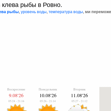
 клева рыбы в Ровно.
лева рыбы
,
уровень воды
,
температура воды
,
ми переможе
Воскресение
Понедельник
Вторник
9.08'26
10.08'26
11.08'26
05:24
-
21:16
05:26
-
21:14
05:27
-
21:12