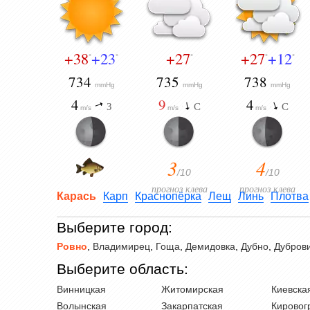
+38
+23
+27
+27
+12
°
°
°
°
°
734
735
738
mmHg
mmHg
mmHg
4
9
4
З
С
С
m/s
m/s
m/s
3
4
/10
/10
прогноз клева
прогноз клева
Карась
Карп
Краснопёрка
Лещ
Линь
Плотва
Выберите город:
Ровно
,
Владимирец
,
Гоща
,
Демидовка
,
Дубно
,
Дубров
Выберите область:
Винницкая
Житомирская
Киевска
Волынская
Закарпатская
Кировог