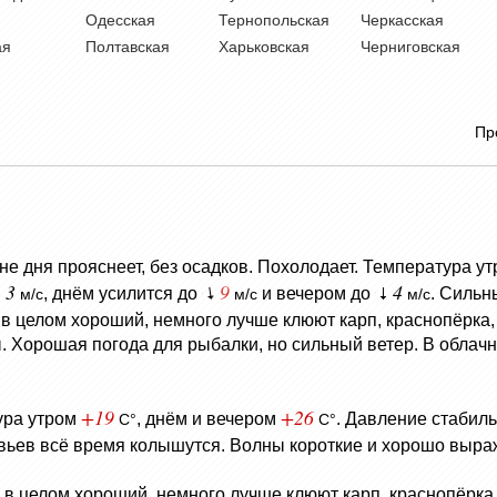
Одесская
Тернопольская
Черкасская
ая
Полтавская
Харьковская
Черниговская
Пр
не дня прояснеет, без осадков.
Похолодает. Температура у
3
9
4
, днём усилится до
и вечером до
. Сильн
м/с
м/с
м/с
 в целом хороший, немного лучше клюют карп, краснопёрка, 
ы. Хорошая погода для рыбалки, но сильный ветер. В облач
+19
+26
ура утром
, днём и вечером
.
Давление стабил
C°
C°
евьев всё время колышутся.
Волны короткие и хорошо выра
в в целом хороший, немного лучше клюют карп, краснопёрка, 