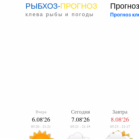
РЫБХОЗ
-
ПРОГНОЗ
Прогноз
клева рыбы и погоды
Прогноз к
Сегодня
Завтра
Вчера
6.08'26
7.08'26
8.08'26
05:20
-
21:21
05:21
-
21:19
05:23
-
21:17