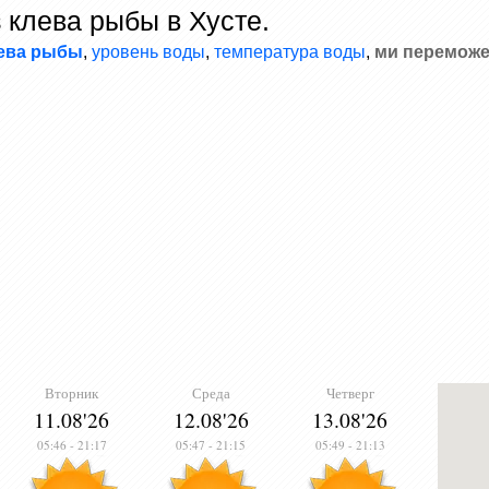
 клева рыбы в Хусте.
лева рыбы
,
уровень воды
,
температура воды
,
ми переможе
Вторник
Среда
Четверг
11.08'26
12.08'26
13.08'26
05:46
-
21:17
05:47
-
21:15
05:49
-
21:13