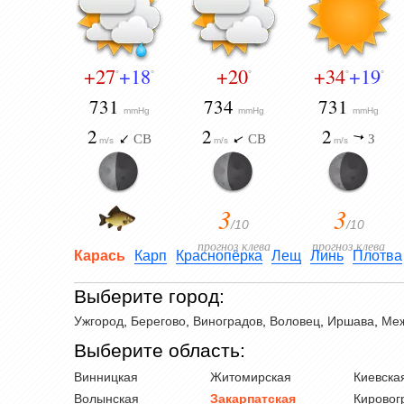
+27
+18
+20
+34
+19
°
°
°
°
°
731
734
731
mmHg
mmHg
mmHg
2
2
2
СВ
СВ
З
m/s
m/s
m/s
3
3
/10
/10
прогноз клева
прогноз клева
Карась
Карп
Краснопёрка
Лещ
Линь
Плотва
Выберите город:
Ужгород
,
Берегово
,
Виноградов
,
Воловец
,
Иршава
,
Меж
Выберите область:
Винницкая
Житомирская
Киевска
Волынская
Закарпатская
Кировог