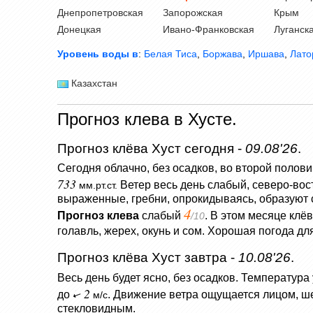
Днепропетровская
Запорожская
Крым
Донецкая
Ивано-Франковская
Луганск
Уровень воды в
:
Белая Тиса
,
Боржава
,
Иршава
,
Лато
Казахстан
Прогноз клева в Хусте.
Прогноз клёва Хуст сегодня -
09.08'26
.
Сегодня облачно, без осадков, во второй полови
733
Ветер весь день слабый, северо-во
мм.рт.ст.
выраженные, гребни, опрокидываясь, образуют 
4
Прогноз клева
слабый
. В этом месяце клё
/10
голавль, жерех, окунь и сом. Хорошая погода д
Прогноз клёва Хуст завтра -
10.08'26
.
Весь день будет ясно, без осадков.
Температура
2
до
.
Движение ветра ощущается лицом, ше
м/с
стекловидным.