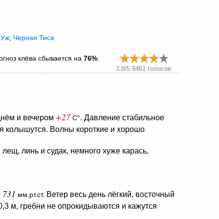
,
Уж
,
Черная Тиса
огноз клёва сбывается на
76%
:
3.8
/
5
9461
голосов
+27
 днём и вечером
.
Давление стабильное
C°
мя колышутся.
Волны короткие и хорошо
лещ, линь и судак, немного хуже карась,
731
е
Ветер весь день лёгкий, восточный
мм.рт.ст.
,3 м, гребни не опрокидываются и кажутся