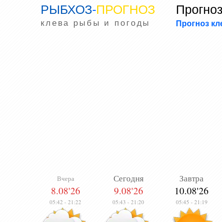
РЫБХОЗ
-
ПРОГНОЗ
Прогноз
клева рыбы и погоды
Прогноз к
Сегодня
Завтра
Вчера
8.08'26
9.08'26
10.08'26
05:42
-
21:22
05:43
-
21:20
05:45
-
21:19