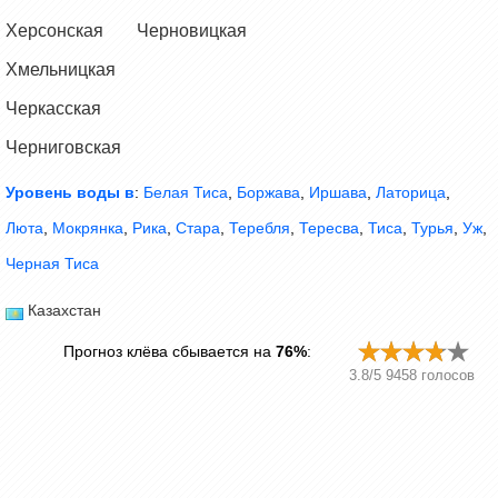
Херсонская
Черновицкая
Хмельницкая
Черкасская
Черниговская
Уровень воды в
:
Белая Тиса
,
Боржава
,
Иршава
,
Латорица
,
Люта
,
Мокрянка
,
Рика
,
Стара
,
Теребля
,
Тересва
,
Тиса
,
Турья
,
Уж
,
Черная Тиса
Казахстан
Прогноз клёва сбывается на
76%
:
3.8
/
5
9458
голосов