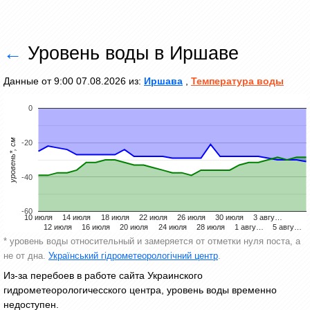
←
Уровень воды в Иршаве
Данные от 9:00 07.08.2026 из:
Иршава
,
Температура воды
0
уровень*, см
-20
-40
-60
10 июля
14 июля
18 июля
22 июля
26 июля
30 июля
3 авгу…
12 июля
16 июля
20 июля
24 июля
28 июля
1 авгу…
5 авгу…
* уровень воды относительный и замеряется от отметки нуля поста, а
не от дна.
Український гідрометеорологічний центр
.
Из-за перебоев в работе сайта Украинского
гидрометеорологичесского центра, уровень воды временно
недоступен.