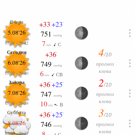
Вчера
+33
+23
°
°
5.08'26
751
mmHg
7
05:01
-
20:42
С
m/s
4
Сегодня
+36
/10
°
6.08'26
749
прогноз
mmHg
клева
6
05:02
-
20:40
СВ
m/s
2
Завтра
+36
+25
/10
°
°
7.08'26
747
прогноз
mmHg
клева
10
05:04
-
20:39
В
m/s
3
Суббота
+36
+25
/10
°
°
8.08'26
746
прогноз
mmHg
клева
8
05:05
-
20:37
С