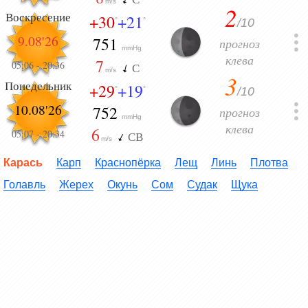
m/s
2
Воскресение
+30
+21
/10
°
°
9.08'26
751
прогноз
mmHg
клева
7
05:06
-
20:36
С
m/s
3
Понедельник
+29
+19
/10
°
°
10.08'26
752
прогноз
mmHg
клева
6
05:07
-
20:34
СВ
m/s
Карась
Карп
Краснопёрка
Лещ
Линь
Плотва
Голавль
Жерех
Окунь
Сом
Судак
Щука