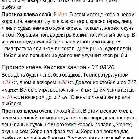
6
0
до
, вечером до
. Сильный ветер для
м/с
м/с
рыбалки.
4
Прогноз клева
слабый
. В этом месяце клёв в целом
/10
хороший, немного лучше клюют карп, краснопёрка, лещ,
линь и судак, немного хуже карась, голавль, жерех, окунь
и сом. Хорошая погода для рыбалки, но сильный ветер. В
ясную погоду лучший клев рано утром или вечером.
Температура слишком высокая, днём рыба будет вялой.
Небольшое повышение давления улучшит клев рыбы.
Прогноз клёва Каховка завтра -
07.08'26
.
Весь день будет ясно, без осадков.
Температура утром
+31
+36
747
, днём и вечером
.
Давление стабильное
C°
C°
6
Ветер с утра восточный
, днём усилится до
мм.рт.ст.
м/с
10
1
и вечером до
. Очень сильный ветер для
м/с
м/с
рыбалки.
2
Прогноз клева
очень плохой
. В этом месяце клёв в
/10
целом хороший, немного лучше клюют карп, краснопёрка,
лещ, линь и судак, немного хуже карась, голавль, жерех,
окунь и сом. Хорошая фаза луны. Хорошая погода для
рыбалки, но сильный ветер. В ясную погоду лучший клев