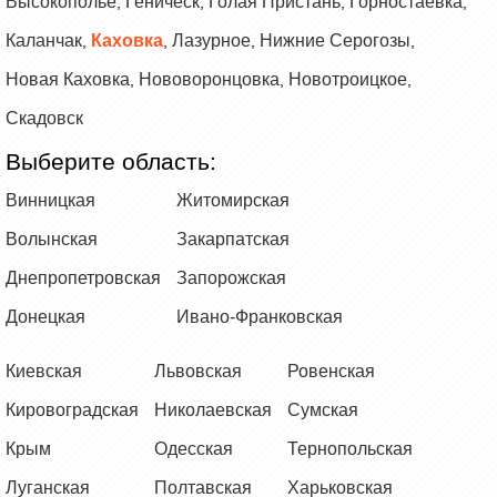
Высокополье
Геническ
Голая Пристань
Горностаевка
,
,
,
,
Каланчак
Каховка
Лазурное
Нижние Серогозы
,
,
,
,
Новая Каховка
Нововоронцовка
Новотроицкое
,
,
,
Скадовск
Выберите область:
Винницкая
Житомирская
Волынская
Закарпатская
Днепропетровская
Запорожская
Донецкая
Ивано-Франковская
Киевская
Львовская
Ровенская
Кировоградская
Николаевская
Сумская
Крым
Одесская
Тернопольская
Луганская
Полтавская
Харьковская