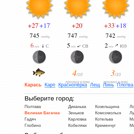
+27
+17
+20
+33
+18
°
°
°
°
°
745
747
742
mmHg
mmHg
mmHg
6
5
2
С
СВ
ЮЗ
m/s
m/s
m/s
4
3
/10
/10
прогноз клева
прогноз клева
Карась
Карп
Краснопёрка
Лещ
Линь
Плотва
Выберите город:
Полтава
Диканька
Козельщина
Л
Великая Багачка
Зеньков
Комсомольск
Л
Гадяч
Карловка
Котельва
М
Глобино
Кобеляки
Кременчуг
М