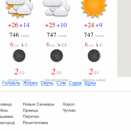
+26
+14
+25
+10
+24
+9
°
°
°
°
°
°
746
747
747
mmHg
mmHg
mmHg
6
6
6
С
СЗ
С
m/s
m/s
m/s
2
2
2
/10
/10
/10
прогноз клева
прогноз клева
прогноз клева
Голавль
Жерех
Окунь
Сом
Судак
Щука
охвица
Новые Санжары
Хорол
убны
Оржица
Чутово
ашевка
Пирятин
иргород
Решетиловка