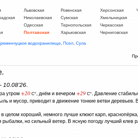
я
Львовская
Ровенская
Херсонская
радская
Николаевская
Сумская
Хмельницкая
Одесская
Тернопольская
Черкасская
ая
Полтавская
Харьковская
Черниговская
Кременчуцкое водохранилище
,
Псел
,
Сула
Пр
е.
 -
10.08'26
.
+20
+29
ра утром
, днём и вечером
.
Давление стабиль
C°
C°
ыль и мусор, приводит в движение тонкие ветви деревьев.
в в целом хороший, немного лучше клюют карп, краснопёрка, 
ля рыбалки, но сильный ветер. В ясную погоду лучший кле