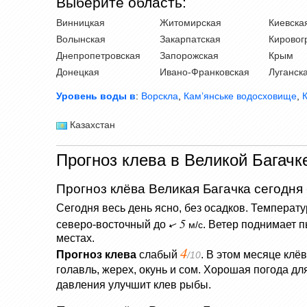
Выберите область:
Винницкая
Житомирская
Киевска
Волынская
Закарпатская
Кировог
Днепропетровская
Запорожская
Крым
Донецкая
Ивано-Франковская
Луганск
Уровень воды в
:
Ворскла
,
Кам’янське водосховище
,
Казахстан
Прогноз клева в Великой Багачк
Прогноз клёва Великая Багачка сегодня
Сегодня весь день ясно, без осадков.
Температу
5
северо-восточный до
.
Ветер поднимает п
м/с
местах.
4
Прогноз клева
слабый
. В этом месяце клё
/10
голавль, жерех, окунь и сом. Хорошая погода д
давления улучшит клев рыбы.