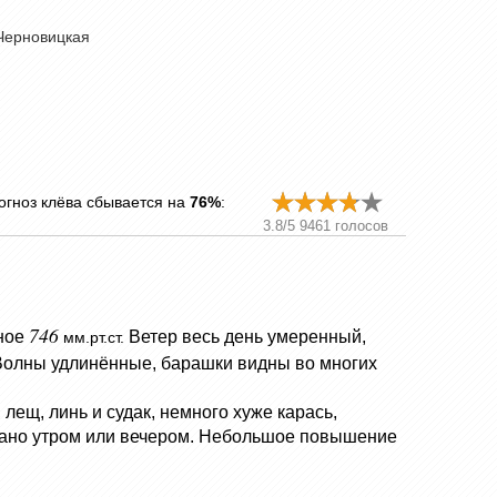
Черновицкая
огноз клёва сбывается на
76%
:
3.8
/
5
9461
голосов
746
ное
Ветер весь день умеренный,
мм.рт.ст.
Волны удлинённые, барашки видны во многих
лещ, линь и судак, немного хуже карась,
в рано утром или вечером. Небольшое повышение