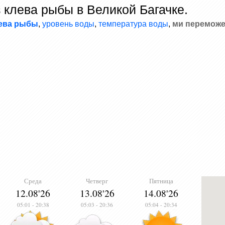
 клева рыбы в Великой Багачке.
лева рыбы
,
уровень воды
,
температура воды
,
ми переможе
Среда
Четверг
Пятница
12.08'26
13.08'26
14.08'26
05:01
-
20:38
05:03
-
20:36
05:04
-
20:34