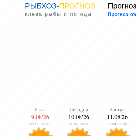
РЫБХОЗ
-
ПРОГНОЗ
Прогноз
клева рыбы и погоды
Прогноз к
Сегодня
Завтра
Вчера
9.08'26
10.08'26
11.08'26
04:57
-
20:43
04:58
-
20:41
05:00
-
20:40