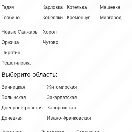
Гадяч
Карловка
Котельва
Машевка
Глобино
Кобеляки
Кременчуг
Миргород
Новые Санжары
Хорол
Оржица
Чутово
Пирятин
Решетиловка
Выберите область:
Винницкая
Житомирская
Волынская
Закарпатская
Днепропетровская
Запорожская
Донецкая
Ивано-Франковская