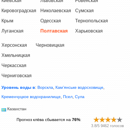
Киевская
Львовская
Ровенская
Кировоградская
Николаевская
Сумская
Крым
Одесская
Тернопольская
Луганская
Полтавская
Харьковская
Херсонская
Черновицкая
Хмельницкая
Черкасская
Черниговская
Уровень воды в
:
Ворскла
,
Кам’янське водосховище
,
Кременчуцкое водохранилище
,
Псел
,
Сула
Казахстан
Прогноз клёва сбывается на
76%
:
3.8
/
5
9462
голосов