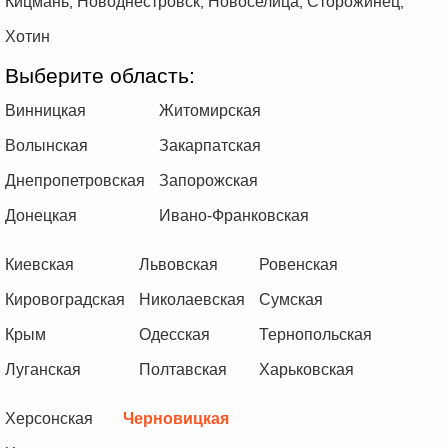
Кицмань
Новоднестровск
Новоселица
Сторожинец
,
,
,
,
Хотин
Выберите область:
Винницкая
Житомирская
Волынская
Закарпатская
Днепропетровская
Запорожская
Донецкая
Ивано-Франковская
Киевская
Львовская
Ровенская
Кировоградская
Николаевская
Сумская
Крым
Одесская
Тернопольская
Луганская
Полтавская
Харьковская
Херсонская
Черновицкая