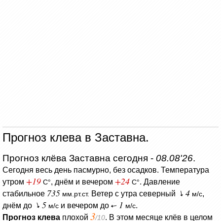
Прогноз клева в Заставна.
Прогноз клёва Заставна сегодня -
08.08'26
.
Сегодня весь день пасмурно, без осадков.
Температура
+19
+24
утром
, днём и вечером
.
Давление
C°
C°
735
4
стабильное
Ветер с утра северный
,
мм.рт.ст.
м/с
5
1
днём до
и вечером до
.
м/с
м/с
3
Прогноз клева
плохой
. В этом месяце клёв в целом
/10