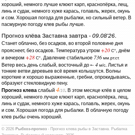
хороший, немного лучше клюют карп, краснопёрка, лещ,
линь и судак, немного хуже карась, голавль, жерех, окунь
и сом. Хорошая погода для рыбалки, но сильный ветер. В
пасмурную погоду клев рыбы лучше.
Прогноз клёва Заставна завтра -
09.08'26
.
Станет облачно, без осадков, во второй половине дня
+20
прояснеет, без осадков.
Температура утром
, днём
C°
+28
736
и вечером
.
Давление стабильное
C°
мм.рт.ст.
4
Ветер весь день слабый, восточный до
.
Листья и
м/с
тонкие ветви деревьев всё время колышутся.
Волны
короткие и хорошо выраженные, гребни, опрокидываясь,
образуют стекловидную пену.
4
Прогноз клева
слабый
. В этом месяце клёв в целом
/10
хороший, немного лучше клюют карп, краснопёрка, лещ,
линь и судак, немного хуже карась, голавль, жерех, окунь
и сом. Хорошая погода для рыбалки. В облачную погоду
клев рыбы очень хороший.
© 2026
Рыбхоз-прогноз
- Прогноз клева рыбы в Заставна. Рыбалка