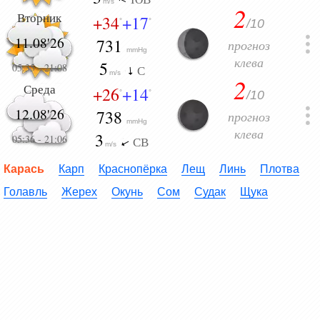
m/s
2
Вторник
+34
+17
/10
°
°
11.08'26
731
прогноз
mmHg
клева
5
05:35
-
21:08
С
m/s
2
Среда
+26
+14
/10
°
°
12.08'26
738
прогноз
mmHg
клева
3
05:36
-
21:06
СВ
m/s
Карась
Карп
Краснопёрка
Лещ
Линь
Плотва
Голавль
Жерех
Окунь
Сом
Судак
Щука