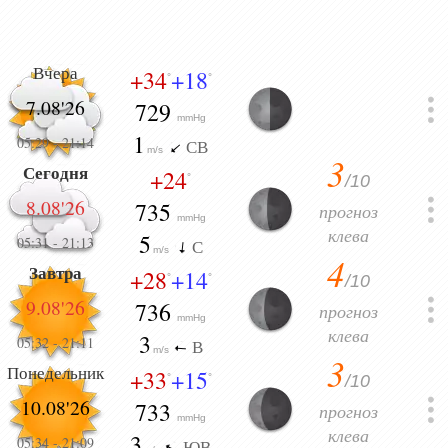
Вчера
+34
+18
°
°
7.08'26
729
mmHg
1
05:29
-
21:14
СВ
m/s
3
Сегодня
+24
/10
°
8.08'26
735
прогноз
mmHg
клева
5
05:31
-
21:13
С
m/s
4
Завтра
+28
+14
/10
°
°
9.08'26
736
прогноз
mmHg
клева
3
05:32
-
21:11
В
m/s
3
Понедельник
+33
+15
/10
°
°
10.08'26
733
прогноз
mmHg
клева
3
05:34
-
21:09
ЮВ