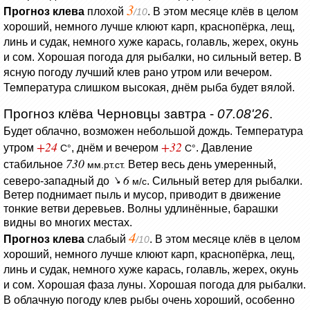
3
Прогноз клева
плохой
. В этом месяце клёв в целом
/10
хороший, немного лучше клюют карп, краснопёрка, лещ,
линь и судак, немного хуже карась, голавль, жерех, окунь
и сом. Хорошая погода для рыбалки, но сильный ветер. В
ясную погоду лучший клев рано утром или вечером.
Температура слишком высокая, днём рыба будет вялой.
Прогноз клёва Черновцы завтра -
07.08'26
.
Будет облачно, возможен небольшой дождь.
Температура
+24
+32
утром
, днём и вечером
.
Давление
C°
C°
730
стабильное
Ветер весь день умеренный,
мм.рт.ст.
6
северо-западный до
. Сильный ветер для рыбалки.
м/с
Ветер поднимает пыль и мусор, приводит в движение
тонкие ветви деревьев.
Волны удлинённые, барашки
видны во многих местах.
4
Прогноз клева
слабый
. В этом месяце клёв в целом
/10
хороший, немного лучше клюют карп, краснопёрка, лещ,
линь и судак, немного хуже карась, голавль, жерех, окунь
и сом. Хорошая фаза луны. Хорошая погода для рыбалки.
В облачную погоду клев рыбы очень хороший, особенно