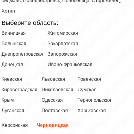
Кицмань
Новоднестровск
Новоселица
Сторожинец
,
,
,
,
Хотин
Выберите область:
Винницкая
Житомирская
Волынская
Закарпатская
Днепропетровская
Запорожская
Донецкая
Ивано-Франковская
Киевская
Львовская
Ровенская
Кировоградская
Николаевская
Сумская
Крым
Одесская
Тернопольская
Луганская
Полтавская
Харьковская
Херсонская
Черновицкая