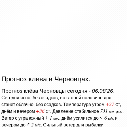
Прогноз клева в Черновцах.
Прогноз клёва Черновцы сегодня -
06.08'26
.
Сегодня ясно, без осадков, во второй половине дня
+27
станет облачно, без осадков.
Температура утром
,
C°
+36
731
днём и вечером
.
Давление стабильное
C°
мм.рт.ст.
1
6
Ветер с утра южный
, днём усилится до
и
м/с
м/с
2
вечером до
. Сильный ветер для рыбалки.
м/с