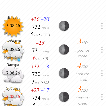
Вчера
+36
+20
°
°
5.08'26
732
mmHg
5
05:27
-
21:16
ЮВ
m/s
3
Сегодня
+25
/10
°
6.08'26
731
прогноз
mmHg
клева
6
05:28
-
21:15
В
m/s
4
Завтра
+32
+18
/10
°
°
7.08'26
730
прогноз
mmHg
клева
3
05:30
-
21:13
СЗ
m/s
3
Суббота
+27
+17
/10
°
°
8.08'26
734
прогноз
mmHg
клева
5
05:31
-
21:12
С