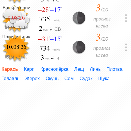
m/s
3
Воскресение
+28
+17
/10
°
°
9.08'26
735
прогноз
mmHg
клева
2
05:32
-
21:10
СВ
m/s
3
Понедельник
+31
+15
/10
°
°
10.08'26
734
прогноз
mmHg
клева
3
05:34
-
21:08
В
m/s
Карась
Карп
Краснопёрка
Лещ
Линь
Плотва
Голавль
Жерех
Окунь
Сом
Судак
Щука