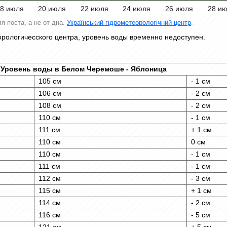
8 июля
20 июля
22 июля
24 июля
26 июля
28 и
я поста, а не от дна.
Український гідрометеорологічний центр
.
орологичесского центра, уровень воды временно недоступен.
Уровень воды в Белом Черемоше - Яблоница
105 см
- 1 см
106 см
- 2 см
108 см
- 2 см
110 см
- 1 см
111 см
+ 1 см
110 см
0 см
110 см
- 1 см
111 см
- 1 см
112 см
- 3 см
115 см
+ 1 см
114 см
- 2 см
116 см
- 5 см