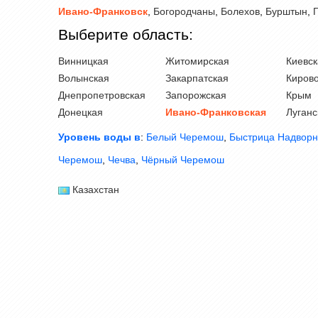
Ивано-Франковск
,
Богородчаны
,
Болехов
,
Бурштын
,
Выберите область:
Винницкая
Житомирская
Киевск
Волынская
Закарпатская
Кирово
Днепропетровская
Запорожская
Крым
Донецкая
Ивано-Франковская
Луганс
Уровень воды в
:
Белый Черемош
,
Быстрица Надворн
Черемош
,
Чечва
,
Чёрный Черемош
Казахстан