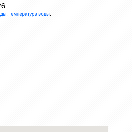
26
оды
,
температура воды
.