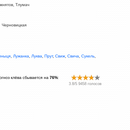
жнятов
,
Тлумач
Черновицкая
мныця
,
Лужанка
,
Луква
,
Прут
,
Свиж
,
Свича
,
Сукель
,
огноз клёва сбывается на
76%
:
3.8
/
5
9458
голосов