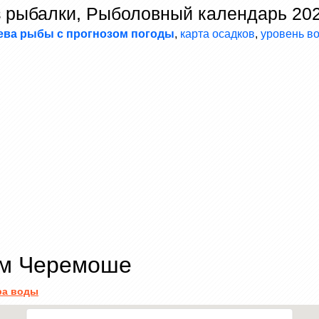
з рыбалки, Рыболовный календарь 20
ева рыбы с прогнозом погоды
,
карта осадков
,
уровень в
ом Черемоше
ра воды