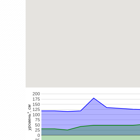
200
175
150
уровень*, см
125
100
75
50
25
0