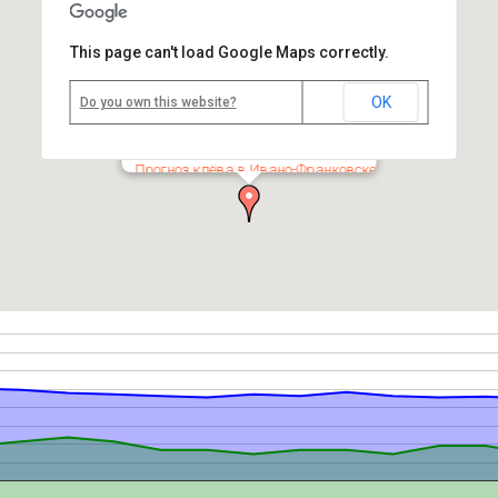
This page can't load Google Maps correctly.
Белый Черемош, Яблоница
OK
Do you own this website?
06.08.2026:
105 см
,
-1 см
05.08.2026:
106 см
температура:
+17 °C
Прогноз клёва в Ивано-Франковске