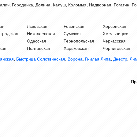
Галич
,
Городенка
,
Долина
,
Калуш
,
Коломыя
,
Надворная
,
Рогатин
,
Ро
ая
Львовская
Ровенская
Херсонская
градская
Николаевская
Сумская
Хмельницкая
Одесская
Тернопольская
Черкасская
кая
Полтавская
Харьковская
Черниговская
янская
,
Быстрица Солотвинская
,
Ворона
,
Гнилая Липа
,
Днестр
,
Ли
Пр