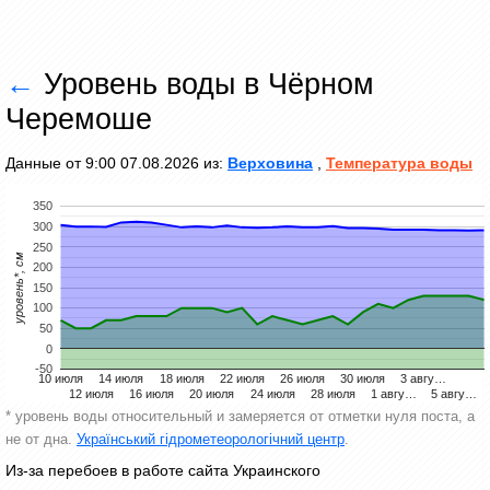
←
Уровень воды в Чёрном
Черемоше
Данные от 9:00 07.08.2026 из:
Верховина
,
Температура воды
350
300
250
уровень*, см
200
150
100
50
0
-50
10 июля
14 июля
18 июля
22 июля
26 июля
30 июля
3 авгу…
12 июля
16 июля
20 июля
24 июля
28 июля
1 авгу…
5 авгу…
* уровень воды относительный и замеряется от отметки нуля поста, а
не от дна.
Український гідрометеорологічний центр
.
Из-за перебоев в работе сайта Украинского