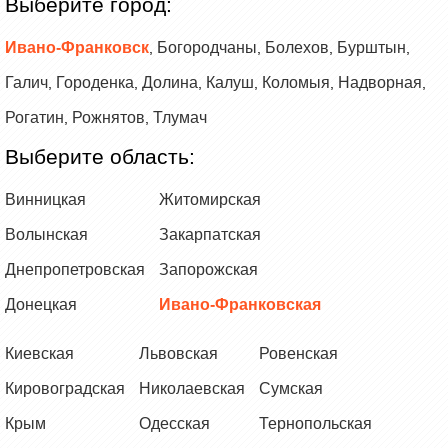
Выберите город:
Ивано-Франковск
Богородчаны
Болехов
Бурштын
,
,
,
,
Галич
Городенка
Долина
Калуш
Коломыя
Надворная
,
,
,
,
,
,
Рогатин
Рожнятов
Тлумач
,
,
Выберите область:
Винницкая
Житомирская
Волынская
Закарпатская
Днепропетровская
Запорожская
Донецкая
Ивано-Франковская
Киевская
Львовская
Ровенская
Кировоградская
Николаевская
Сумская
Крым
Одесская
Тернопольская