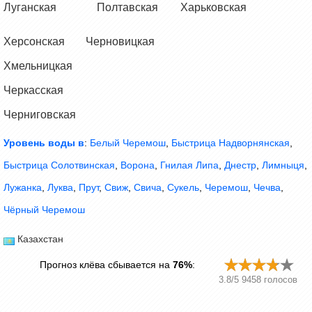
Луганская
Полтавская
Харьковская
Херсонская
Черновицкая
Хмельницкая
Черкасская
Черниговская
Уровень воды в
:
Белый Черемош
,
Быстрица Надворнянская
,
Быстрица Солотвинская
,
Ворона
,
Гнилая Липа
,
Днестр
,
Лимныця
,
Лужанка
,
Луква
,
Прут
,
Свиж
,
Свича
,
Сукель
,
Черемош
,
Чечва
,
Чёрный Черемош
Казахстан
Прогноз клёва сбывается на
76%
:
3.8
/
5
9458
голосов