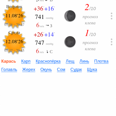
m/s
2
Вторник
+36
+16
/10
°
°
11.08'26
741
прогноз
mmHg
клева
6
05:06
-
20:47
З
m/s
1
Среда
+26
+14
/10
°
°
12.08'26
747
прогноз
mmHg
клева
6
05:07
-
20:45
С
m/s
Карась
Карп
Краснопёрка
Лещ
Линь
Плотва
Голавль
Жерех
Окунь
Сом
Судак
Щука