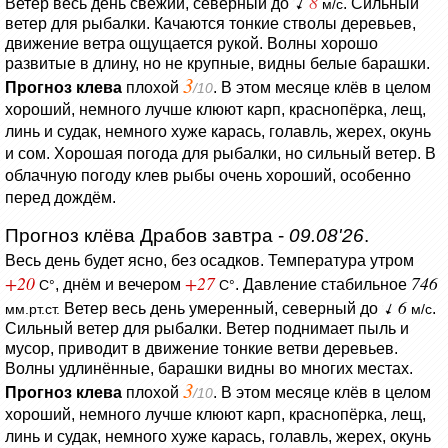
8
Ветер весь день свежий, северный до
. Сильный
м/с
ветер для рыбалки.
Качаются тонкие стволы деревьев,
движение ветра ощущается рукой.
Волны хорошо
развитые в длину, но не крупные, видны белые барашки.
3
Прогноз клева
плохой
. В этом месяце клёв в целом
/10
хороший, немного лучше клюют карп, краснопёрка, лещ,
линь и судак, немного хуже карась, голавль, жерех, окунь
и сом. Хорошая погода для рыбалки, но сильный ветер. В
облачную погоду клев рыбы очень хороший, особенно
перед дождём.
Прогноз клёва Драбов завтра -
09.08'26
.
Весь день будет ясно, без осадков.
Температура утром
+20
+27
746
, днём и вечером
.
Давление стабильное
C°
C°
6
Ветер весь день умеренный, северный до
.
мм.рт.ст.
м/с
Сильный ветер для рыбалки.
Ветер поднимает пыль и
мусор, приводит в движение тонкие ветви деревьев.
Волны удлинённые, барашки видны во многих местах.
3
Прогноз клева
плохой
. В этом месяце клёв в целом
/10
хороший, немного лучше клюют карп, краснопёрка, лещ,
линь и судак, немного хуже карась, голавль, жерех, окунь