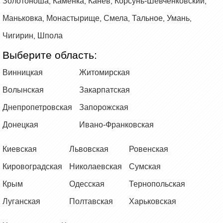
Золотоноша
Каменка
Канев
Корсунь-Шевченковский
,
,
,
,
Маньковка
Монастырище
Смела
Тальное
Умань
,
,
,
,
,
Чигирин
Шпола
,
Выберите область:
Винницкая
Житомирская
Волынская
Закарпатская
Днепропетровская
Запорожская
Донецкая
Ивано-Франковская
Киевская
Львовская
Ровенская
Кировоградская
Николаевская
Сумская
Крым
Одесская
Тернопольская
Луганская
Полтавская
Харьковская