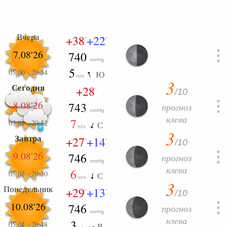
Вчера
+38
+22
°
°
7.08'26
740
mmHg
5
05:00
-
20:54
Ю
m/s
3
Сегодня
+28
/10
°
8.08'26
743
прогноз
mmHg
клева
7
05:01
-
20:52
С
m/s
3
Завтра
+27
+14
/10
°
°
9.08'26
746
прогноз
mmHg
клева
6
05:03
-
20:50
С
m/s
3
Понедельник
+29
+13
/10
°
°
10.08'26
746
прогноз
mmHg
клева
3
05:04
-
20:48
В