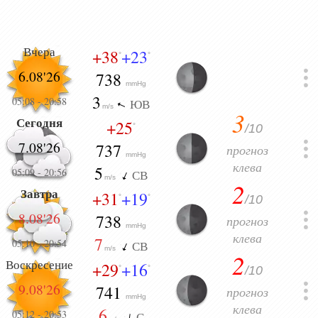
Вчера
+38
+23
°
°
6.08'26
738
mmHg
3
05:08
-
20:58
ЮВ
m/s
3
Сегодня
+25
/10
°
7.08'26
737
прогноз
mmHg
клева
5
05:09
-
20:56
СВ
m/s
2
Завтра
+31
+19
/10
°
°
8.08'26
738
прогноз
mmHg
клева
7
05:10
-
20:54
СВ
m/s
2
Воскресение
+29
+16
/10
°
°
9.08'26
741
прогноз
mmHg
клева
6
05:12
-
20:53
С