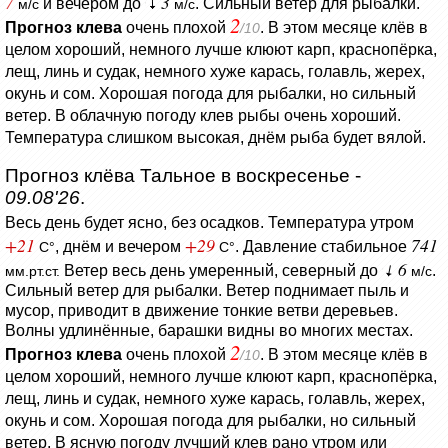
7
3
и вечером до
. Сильный ветер для рыбалки.
м/с
м/с
2
Прогноз клева
очень плохой
. В этом месяце клёв в
/10
целом хороший, немного лучше клюют карп, краснопёрка,
лещ, линь и судак, немного хуже карась, голавль, жерех,
окунь и сом. Хорошая погода для рыбалки, но сильный
ветер. В облачную погоду клев рыбы очень хороший.
Температура слишком высокая, днём рыба будет вялой.
Прогноз клёва Тальное в воскресенье -
09.08'26
.
Весь день будет ясно, без осадков.
Температура утром
+21
+29
741
, днём и вечером
.
Давление стабильное
C°
C°
6
Ветер весь день умеренный, северный до
.
мм.рт.ст.
м/с
Сильный ветер для рыбалки.
Ветер поднимает пыль и
мусор, приводит в движение тонкие ветви деревьев.
Волны удлинённые, барашки видны во многих местах.
2
Прогноз клева
очень плохой
. В этом месяце клёв в
/10
целом хороший, немного лучше клюют карп, краснопёрка,
лещ, линь и судак, немного хуже карась, голавль, жерех,
окунь и сом. Хорошая погода для рыбалки, но сильный
ветер. В ясную погоду лучший клев рано утром или