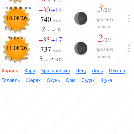
m/s
3
Понедельник
+30
+14
/10
°
°
10.08'26
740
прогноз
mmHg
клева
2
05:13
-
20:51
В
m/s
2
Вторник
+35
+17
/10
°
°
11.08'26
737
прогноз
mmHg
клева
5
05:14
-
20:49
ЮЗ
m/s
Карась
Карп
Краснопёрка
Лещ
Линь
Плотва
Голавль
Жерех
Окунь
Сом
Судак
Щука