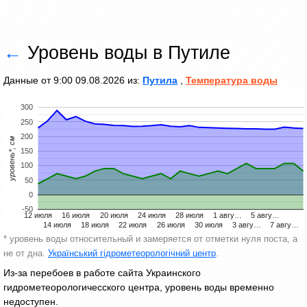
←
Уровень воды в Путиле
Данные от 9:00 09.08.2026 из:
Путила
,
Температура воды
300
250
200
уровень*, см
150
100
50
0
-50
12 июля
16 июля
20 июля
24 июля
28 июля
1 авгу…
5 авгу…
14 июля
18 июля
22 июля
26 июля
30 июля
3 авгу…
7 авгу…
* уровень воды относительный и замеряется от отметки нуля поста, а
не от дна.
Український гідрометеорологічний центр
.
Из-за перебоев в работе сайта Украинского
гидрометеорологичесского центра, уровень воды временно
недоступен.