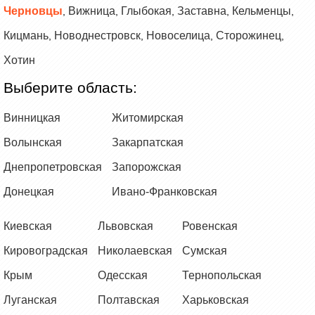
Черновцы
Вижница
Глыбокая
Заставна
Кельменцы
,
,
,
,
,
Кицмань
Новоднестровск
Новоселица
Сторожинец
,
,
,
,
Хотин
Выберите область:
Винницкая
Житомирская
Волынская
Закарпатская
Днепропетровская
Запорожская
Донецкая
Ивано-Франковская
Киевская
Львовская
Ровенская
Кировоградская
Николаевская
Сумская
Крым
Одесская
Тернопольская
Луганская
Полтавская
Харьковская