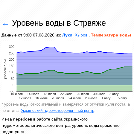
←
Уровень воды в Стрвяже
Данные от 9:00 07.08.2026 из:
Луки
,
Хыров
,
Температура воды
300
250
200
уровень*, см
150
100
50
0
-50
10 июля
14 июля
18 июля
22 июля
26 июля
30 июля
3 авгу…
12 июля
16 июля
20 июля
24 июля
28 июля
1 авгу…
5 авгу…
* уровень воды относительный и замеряется от отметки нуля поста, а
не от дна.
Український гідрометеорологічний центр
.
Из-за перебоев в работе сайта Украинского
гидрометеорологичесского центра, уровень воды временно
недоступен.