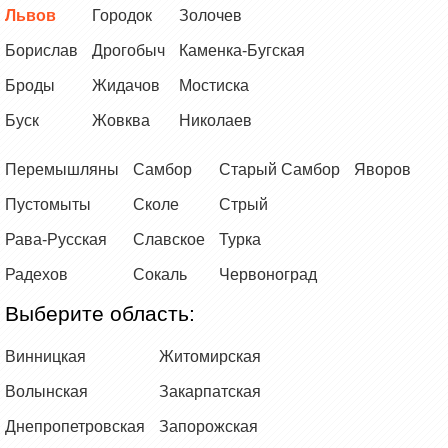
Львов
Городок
Золочев
Борислав
Дрогобыч
Каменка-Бугская
Броды
Жидачов
Мостиска
Буск
Жовква
Николаев
Перемышляны
Самбор
Старый Самбор
Яворов
Пустомыты
Сколе
Стрый
Рава-Русская
Славское
Турка
Радехов
Сокаль
Червоноград
Выберите область:
Винницкая
Житомирская
Волынская
Закарпатская
Днепропетровская
Запорожская