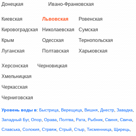
Донецкая
Ивано-Франковская
Киевская
Львовская
Ровенская
Кировоградская
Николаевская
Сумская
Крым
Одесская
Тернопольская
Луганская
Полтавская
Харьковская
Херсонская
Черновицкая
Хмельницкая
Черкасская
Черниговская
Уровень воды в
:
Быстрица
,
Верещица
,
Вишня
,
Днестр
,
Завадка
,
Западный Буг
,
Опор
,
Орава
,
Полтва
,
Рата
,
Рыбник
,
Свиня
,
Свича
,
Славська
,
Солокия
,
Стрвяж
,
Стрый
,
Стыр
,
Тисменница
,
Щирець
,